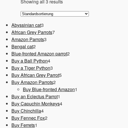
Showing all 3 results
3
Abyssinian cat
3
Produkte
7
African Grey Parrots
7
3
Produkte
Amazon Parrots
3
2
Produkte
Bengal cat
2
Produkte
2
Blue-fronted Amazon parrot
2
4
Produkte
Buy a Ball Python
4
Produkte
3
Buy a Tiger Python
3
Produkte
5
Buy African Grey Parrot
5
2
Produkte
Buy Amazon Parrots
2
Produkte
1
Buy Blue-fronted Amazon
1
1
Produkt
Buy an Eclectus Parrot
1
Produkt
4
Buy Capuchin Monkeys
4
4
Produkte
Buy Chinchilla
4
Produkte
2
Buy Fennec Fox
2
1
Produkte
Buy Ferrets
1