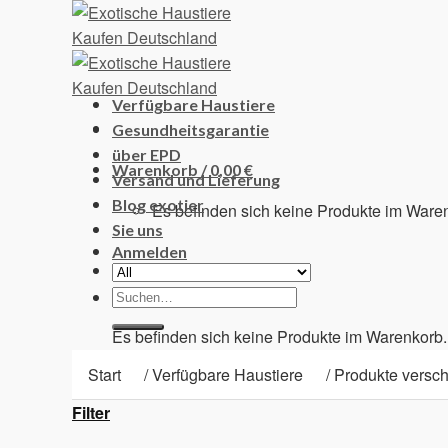
Skip
to
content
Verfügbare Haustiere
Gesundheitsgarantie
über EPD
Warenkorb /
0,00
€
Versand und Lieferung
Blog exotier
Es befinden sich keine Produkte im Ware
Sie uns
Anmelden
Suchen
Warenkorb
nach:
Es befinden sich keine Produkte im Warenkorb.
Start
/
Verfügbare Haustiere
/
Produkte verschl
Filter