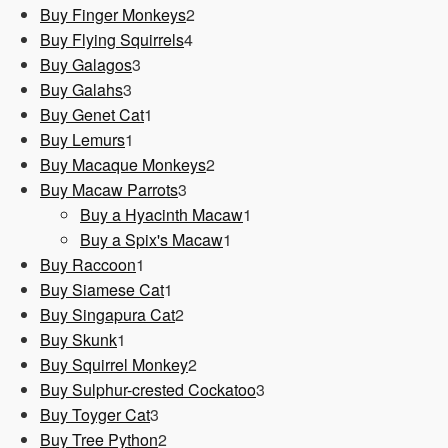
Produkt
2
Buy Finger Monkeys
2
4
Produkte
Buy Flying Squirrels
4
3
Produkte
Buy Galagos
3
3
Produkte
Buy Galahs
3
Produkte
1
Buy Genet Cat
1
1
Produkt
Buy Lemurs
1
Produkt
2
Buy Macaque Monkeys
2
3
Produkte
Buy Macaw Parrots
3
Produkte
1
Buy a Hyacinth Macaw
1
1
Produkt
Buy a Spix's Macaw
1
1
Produkt
Buy Raccoon
1
Produkt
1
Buy Siamese Cat
1
Produkt
2
Buy Singapura Cat
2
1
Produkte
Buy Skunk
1
Produkt
2
Buy Squirrel Monkey
2
Produkte
3
Buy Sulphur-crested Cockatoo
3
3
Produkte
Buy Toyger Cat
3
Produkte
2
Buy Tree Python
2