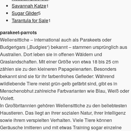
1
Produkte
Savannah Katze
1
5
Produkt
Sugar Glider
5
Produkte
1
Tarantula for Sale
1
Produkt
parakeet-parrots
Wellensittiche – international auch als Parakeets oder
Budgerigars („Budgies“) bekannt – stammen ursprünglich aus
Australien. Dort leben sie in offenen Wäldern und
Graslandschaften. Mit einer Größe von etwa 18 bis 25 cm
zählen sie zu den kleineren Papageienarten. Besonders
bekannt sind sie für ihr farbenfrohes Gefieder: Während
wildlebende Tiere meist grün-gelb gefärbt sind, gibt es in
Menschenobhut zahlreiche Farbvarianten wie Blau, Weiß oder
Violett.
In Großbritannien gehören Wellensittiche zu den beliebtesten
Haustieren. Das liegt an ihrer sozialen Natur, ihrer Intelligenz
sowie ihrem verspielten Verhalten. Viele Tiere können
Geräusche imitieren und mit etwas Training sogar einzelne