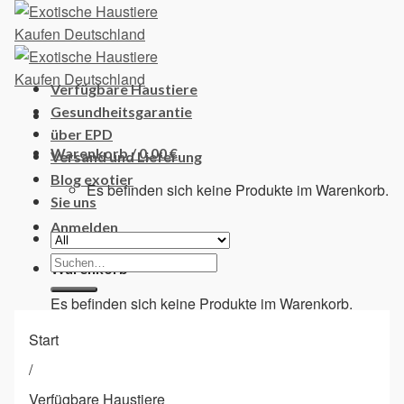
Skip
to
content
Verfügbare Haustiere
Gesundheitsgarantie
über EPD
Warenkorb /
0,00
€
Versand und Lieferung
Blog exotier
Es befinden sich keine Produkte im Warenkorb.
Sie uns
Anmelden
Suchen
Warenkorb
nach:
Es befinden sich keine Produkte im Warenkorb.
Start
/
Verfügbare Haustiere