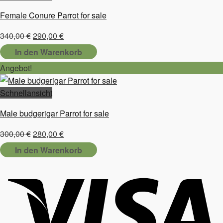
Female Conure Parrot for sale
Ursprünglicher
Aktueller
340,00
€
290,00
€
Preis
Preis
In den Warenkorb
war:
ist:
Angebot!
340,00 €
290,00 €.
Schnellansicht
Male budgerigar Parrot for sale
Ursprünglicher
Aktueller
300,00
€
280,00
€
Preis
Preis
In den Warenkorb
war:
ist:
300,00 €
280,00 €.