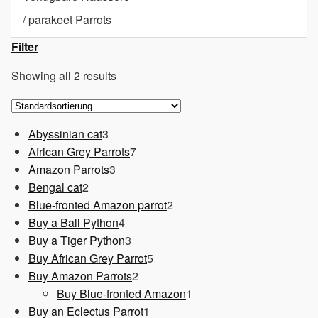
/
parakeet Parrots
Filter
Showing all 2 results
3
Abyssinian cat
3
Produkte
7
African Grey Parrots
7
3
Produkte
Amazon Parrots
3
2
Produkte
Bengal cat
2
Produkte
2
Blue-fronted Amazon parrot
2
4
Produkte
Buy a Ball Python
4
Produkte
3
Buy a Tiger Python
3
Produkte
5
Buy African Grey Parrot
5
2
Produkte
Buy Amazon Parrots
2
Produkte
1
Buy Blue-fronted Amazon
1
1
Produkt
Buy an Eclectus Parrot
1