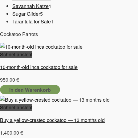
1
Produkte
Savannah Katze
1
5
Produkt
Sugar Glider
5
Produkte
1
Tarantula for Sale
1
Produkt
Cockatoo Parrots
Schnellansicht
10-month-old Inca cockatoo for sale
950,00
€
In den Warenkorb
Schnellansicht
Buy a yellow-crested cockatoo — 13 months old
1.400,00
€