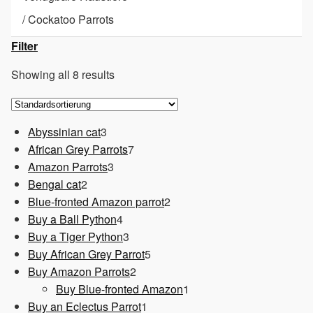
/
Cockatoo Parrots
Filter
Showing all 8 results
3
Abyssinian cat
3
Produkte
7
African Grey Parrots
7
3
Produkte
Amazon Parrots
3
2
Produkte
Bengal cat
2
Produkte
2
Blue-fronted Amazon parrot
2
4
Produkte
Buy a Ball Python
4
Produkte
3
Buy a Tiger Python
3
Produkte
5
Buy African Grey Parrot
5
2
Produkte
Buy Amazon Parrots
2
Produkte
1
Buy Blue-fronted Amazon
1
1
Produkt
Buy an Eclectus Parrot
1