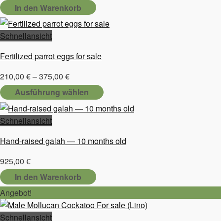
In den Warenkorb
Schnellansicht
Fertilized parrot eggs for sale
Preisspanne:
210,00
€
–
375,00
€
210,00 €
Ausführung wählen
bis
Dieses
375,00 €
Produkt
Schnellansicht
weist
Hand-raised galah — 10 months old
mehrere
Varianten
925,00
€
auf.
In den Warenkorb
Die
Angebot!
Optionen
können
Schnellansicht
auf