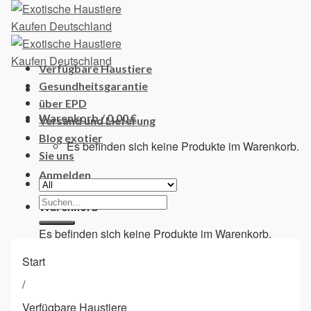
Skip
to
content
Verfügbare Haustiere
Gesundheitsgarantie
über EPD
Warenkorb /
0,00
€
Versand und Lieferung
Blog exotier
Es befinden sich keine Produkte im Warenkorb.
Sie uns
Anmelden
Suchen
Warenkorb
nach:
Es befinden sich keine Produkte im Warenkorb.
Start
/
Verfügbare Haustiere