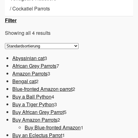
/
Cockatiel Parrots
Filter
Showing all 4 results
3
Abyssinian cat
3
Produkte
7
African Grey Parrots
7
3
Produkte
Amazon Parrots
3
2
Produkte
Bengal cat
2
Produkte
2
Blue-fronted Amazon parrot
2
4
Produkte
Buy a Ball Python
4
Produkte
3
Buy a Tiger Python
3
Produkte
5
Buy African Grey Parrot
5
2
Produkte
Buy Amazon Parrots
2
Produkte
1
Buy Blue-fronted Amazon
1
1
Produkt
Buy an Eclectus Parrot
1