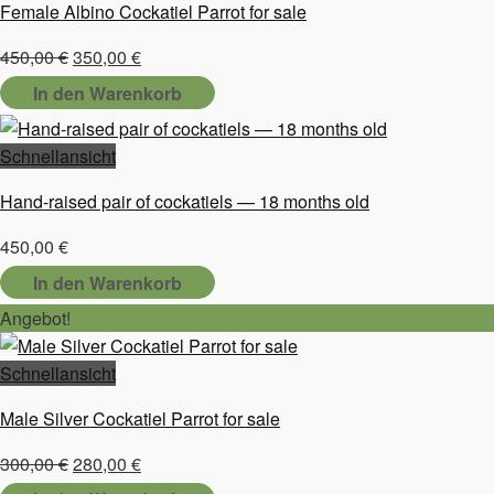
Female Albino Cockatiel Parrot for sale
Ursprünglicher
Aktueller
450,00
€
350,00
€
Preis
Preis
In den Warenkorb
war:
ist:
450,00 €
350,00 €.
Schnellansicht
Hand-raised pair of cockatiels — 18 months old
450,00
€
In den Warenkorb
Angebot!
Schnellansicht
Male Silver Cockatiel Parrot for sale
Ursprünglicher
Aktueller
300,00
€
280,00
€
Preis
Preis