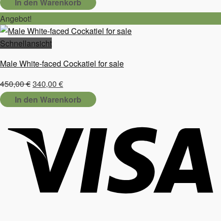
In den Warenkorb
war:
ist:
Angebot!
300,00 €
280,00 €.
Schnellansicht
Male White-faced Cockatiel for sale
Ursprünglicher
Aktueller
450,00
€
340,00
€
Preis
Preis
In den Warenkorb
war:
ist:
450,00 €
340,00 €.