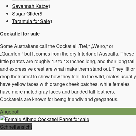
1
Produkte
Savannah Katze
1
5
Produkt
Sugar Glider
5
Produkte
1
Tarantula for Sale
1
Produkt
Cockatiel for sale
Some Australians call the Cockatiel „Tiel,“ „Weiro,“ or
„Quarrion,“ but it comes from the dry interior of Australia. These
little parrots are roughly 12 to 13 inches long, and their long tail
and expressive crest are what make them stand out. They lift or
drop their crest to show how they feel. In the wild, males usually
have yellow faces with orange cheek patches, while females
have more muted gray faces and banded tail feathers.
Cockatiels are known for being friendly and gregarious.
Angebot!
Schnellansicht