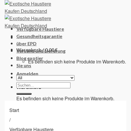
Skip
to
content
Verfügbare Haustiere
Gesundheitsgarantie
über EPD
Warenkorb /
0,00
€
Versand und Lieferung
Blog exotier
Es befinden sich keine Produkte im Warenkorb.
Sie uns
Anmelden
Suchen
Warenkorb
nach:
Es befinden sich keine Produkte im Warenkorb.
Start
/
Verfügbare Haustiere