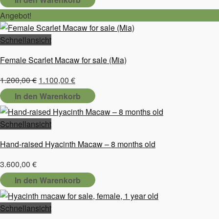
war:
ist:
Angebot!
2.500,00 €
2.200,00 €.
Schnellansicht
Female Scarlet Macaw for sale (Mia)
Ursprünglicher
Aktueller
1.200,00
€
1.100,00
€
Preis
Preis
In den Warenkorb
war:
ist:
1.200,00 €
1.100,00 €.
Schnellansicht
Hand-raised Hyacinth Macaw – 8 months old
3.600,00
€
In den Warenkorb
Schnellansicht