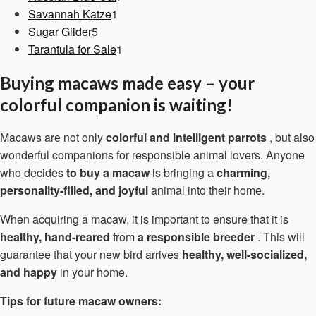
1
Produkte
Savannah Katze
1
5
Produkt
Sugar Glider
5
Produkte
1
Tarantula for Sale
1
Produkt
Buying macaws made easy – your
colorful companion is waiting!
Macaws are not only
colorful and intelligent parrots
, but also
wonderful companions for responsible animal lovers. Anyone
who decides
to buy a macaw
is bringing a
charming,
personality-filled, and joyful
animal into their home.
When acquiring a macaw, it is important to ensure that it is
healthy, hand-reared
from
a responsible breeder
. This will
guarantee that your new bird arrives
healthy, well-socialized,
and happy
in your home.
Tips for future macaw owners: