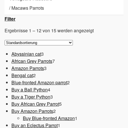
/
Macaws Parrots
Filter
Ergebnisse 1 – 12 von 15 werden angezeigt
3
Abyssinian cat
3
Produkte
7
African Grey Parrots
7
3
Produkte
Amazon Parrots
3
2
Produkte
Bengal cat
2
Produkte
2
Blue-fronted Amazon parrot
2
4
Produkte
Buy a Ball Python
4
Produkte
3
Buy a Tiger Python
3
Produkte
5
Buy African Grey Parrot
5
2
Produkte
Buy Amazon Parrots
2
Produkte
1
Buy Blue-fronted Amazon
1
1
Produkt
Buy an Eclectus Parrot
1