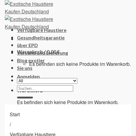
Skip
to
content
Verfügbare Haustiere
Gesundheitsgarantie
über EPD
Warenkorb /
0,00
€
Versand und Lieferung
Blog exotier
Es befinden sich keine Produkte im Warenkorb.
Sie uns
Anmelden
Suchen
Warenkorb
nach:
Es befinden sich keine Produkte im Warenkorb.
Start
/
Verfügbare Haustiere