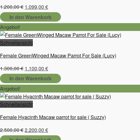
Ursprünglicher
Aktueller
1.200,00
€
1.099,00
€
Preis
Preis
In den Warenkorb
war:
ist:
Angebot!
1.200,00 €
1.099,00 €.
Schnellansicht
Female GreenWinged Macaw Parrot For Sale (Lucy)
Ursprünglicher
Aktueller
1.300,00
€
1.100,00
€
Preis
Preis
In den Warenkorb
war:
ist:
Angebot!
1.300,00 €
1.100,00 €.
Schnellansicht
Female Hyacinth Macaw parrot for sale ( Suzzy)
Ursprünglicher
Aktueller
2.500,00
€
2.200,00
€
Preis
Preis
In den Warenkorb