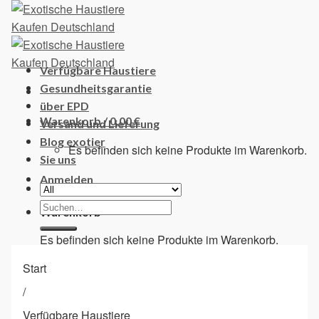
Skip
to
content
Verfügbare Haustiere
Gesundheitsgarantie
über EPD
Warenkorb /
0,00
€
Versand und Lieferung
Blog exotier
Es befinden sich keine Produkte im Warenkorb.
Sie uns
Anmelden
Suchen
Warenkorb
nach:
Es befinden sich keine Produkte im Warenkorb.
Start
/
Verfügbare Haustiere