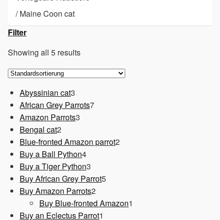
/
Maine Coon cat
Filter
Showing all 5 results
3
Abyssinian cat
3
Produkte
7
African Grey Parrots
7
3
Produkte
Amazon Parrots
3
2
Produkte
Bengal cat
2
Produkte
2
Blue-fronted Amazon parrot
2
4
Produkte
Buy a Ball Python
4
Produkte
3
Buy a Tiger Python
3
Produkte
5
Buy African Grey Parrot
5
2
Produkte
Buy Amazon Parrots
2
Produkte
1
Buy Blue-fronted Amazon
1
1
Produkt
Buy an Eclectus Parrot
1