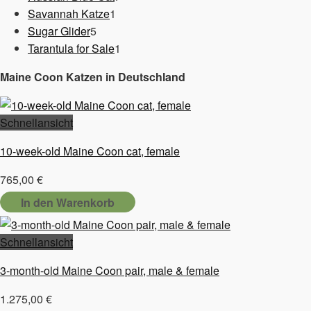
1
Produkte
Savannah Katze
1
5
Produkt
Sugar Glider
5
Produkte
1
Tarantula for Sale
1
Produkt
Maine Coon Katzen in Deutschland
Schnellansicht
10-week-old Maine Coon cat, female
765,00
€
In den Warenkorb
Schnellansicht
3-month-old Maine Coon pair, male & female
1.275,00
€