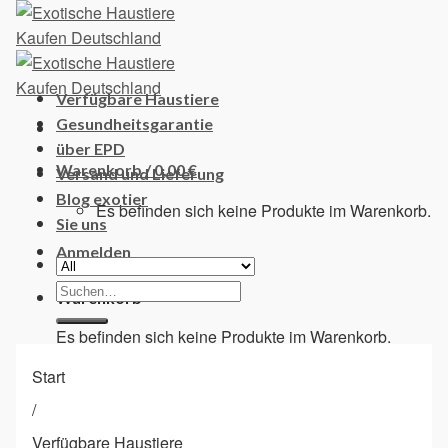
Skip
to
content
Verfügbare Haustiere
Gesundheitsgarantie
über EPD
Warenkorb /
0,00
€
Versand und Lieferung
Blog exotier
Es befinden sich keine Produkte im Warenkorb.
Sie uns
Anmelden
Suchen
Warenkorb
nach:
Es befinden sich keine Produkte im Warenkorb.
Start
/
Verfügbare Haustiere