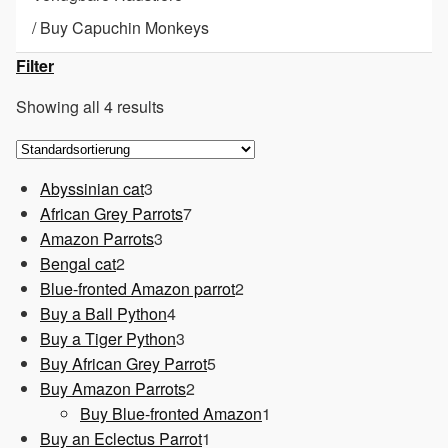
/
Buy Capuchin Monkeys
Filter
Showing all 4 results
3
Abyssinian cat
3
Produkte
7
African Grey Parrots
7
3
Produkte
Amazon Parrots
3
2
Produkte
Bengal cat
2
Produkte
2
Blue-fronted Amazon parrot
2
4
Produkte
Buy a Ball Python
4
Produkte
3
Buy a Tiger Python
3
Produkte
5
Buy African Grey Parrot
5
2
Produkte
Buy Amazon Parrots
2
Produkte
1
Buy Blue-fronted Amazon
1
1
Produkt
Buy an Eclectus Parrot
1