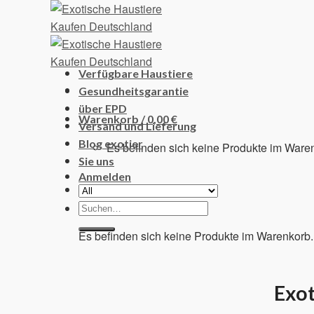
Skip
to
content
Verfügbare Haustiere
Gesundheitsgarantie
über EPD
Warenkorb /
0,00
€
Versand und Lieferung
Blog exotier
Es befinden sich keine Produkte im Ware
Sie uns
Anmelden
Suchen
Warenkorb
nach:
Es befinden sich keine Produkte im Warenkorb.
Exot