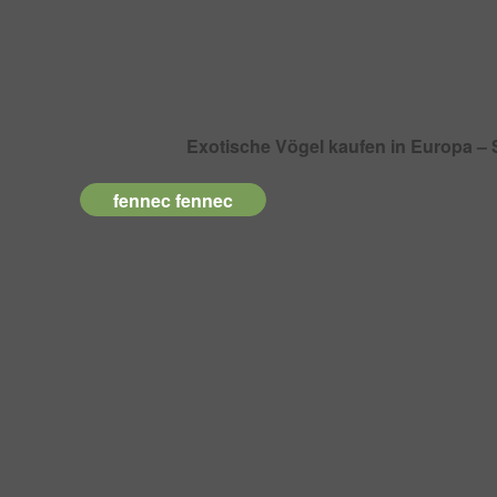
Exotische Vögel kaufen in Europa – 
fennec fennec