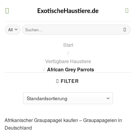
Skip
to
content
Suchen
nach:
Start
/
Verfügbare Haustiere
/
African Grey Parrots
FILTER
Afrikanischer Graupapagei kaufen – Graupapageien in
Deutschland