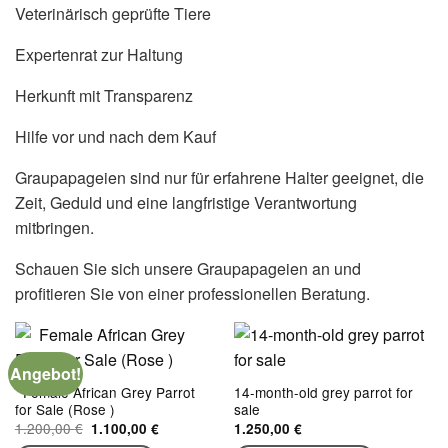
Veterinärisch geprüfte Tiere
Expertenrat zur Haltung
Herkunft mit Transparenz
Hilfe vor und nach dem Kauf
Graupapageien sind nur für erfahrene Halter geeignet, die
Zeit, Geduld und eine langfristige Verantwortung
mitbringen.
Schauen Sie sich unsere Graupapageien an und
profitieren Sie von einer professionellen Beratung.
Angebot!
Female African Grey Parrot
14-month-old grey parrot for
for Sale (Rose )
sale
Ursprünglicher
Aktueller
1.200,00
€
1.100,00
€
1.250,00
€
Preis
Preis