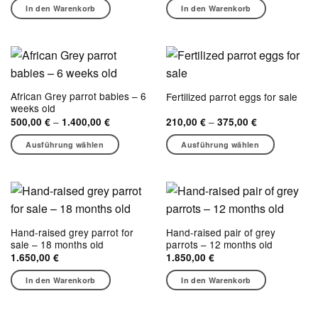
war:
ist:
In den Warenkorb
In den Warenkorb
1.200,00 €
1.100,00 €.
African Grey parrot babies – 6
Fertilized parrot eggs for sale
weeks old
Preisspanne:
Preisspanne:
–
–
500,00
€
1.400,00
€
210,00
€
375,00
€
500,00 €
210,00 €
bis
bis
Ausführung wählen
Ausführung wählen
1.400,00 €
375,00 €
Dieses
Dieses
Produkt
Produkt
weist
weist
mehrere
mehrere
Varianten
Varianten
Hand-raised grey parrot for
Hand-raised pair of grey
auf.
auf.
sale – 18 months old
parrots – 12 months old
Die
Die
1.650,00
€
1.850,00
€
Optionen
Optionen
können
können
In den Warenkorb
In den Warenkorb
auf
auf
der
der