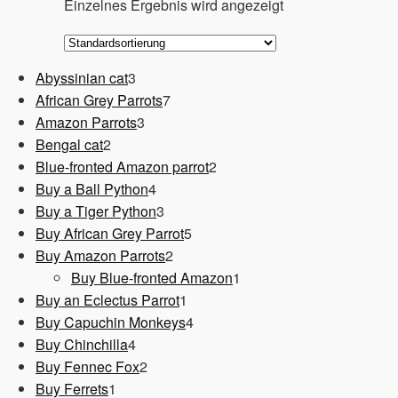
Einzelnes Ergebnis wird angezeigt
3
Abyssinian cat
3
Produkte
7
African Grey Parrots
7
3
Produkte
Amazon Parrots
3
2
Produkte
Bengal cat
2
Produkte
2
Blue-fronted Amazon parrot
2
4
Produkte
Buy a Ball Python
4
Produkte
3
Buy a Tiger Python
3
Produkte
5
Buy African Grey Parrot
5
2
Produkte
Buy Amazon Parrots
2
Produkte
1
Buy Blue-fronted Amazon
1
1
Produkt
Buy an Eclectus Parrot
1
Produkt
4
Buy Capuchin Monkeys
4
4
Produkte
Buy Chinchilla
4
Produkte
2
Buy Fennec Fox
2
1
Produkte
Buy Ferrets
1