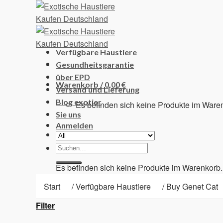
Skip
to
content
Verfügbare Haustiere
Gesundheitsgarantie
über EPD
Warenkorb /
0,00
€
Versand und Lieferung
Blog exotier
Es befinden sich keine Produkte im Ware
Sie uns
Anmelden
Suchen
Warenkorb
nach:
Es befinden sich keine Produkte im Warenkorb.
Start
/
Verfügbare Haustiere
/
Buy Genet Cat
Filter