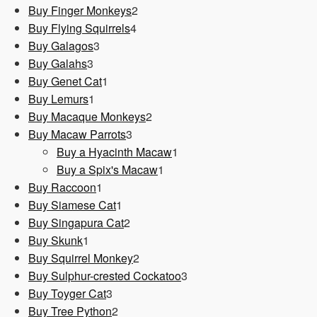
Produkt
2
Buy Finger Monkeys
2
4
Produkte
Buy Flying Squirrels
4
3
Produkte
Buy Galagos
3
3
Produkte
Buy Galahs
3
Produkte
1
Buy Genet Cat
1
1
Produkt
Buy Lemurs
1
Produkt
2
Buy Macaque Monkeys
2
3
Produkte
Buy Macaw Parrots
3
Produkte
1
Buy a Hyacinth Macaw
1
1
Produkt
Buy a Spix's Macaw
1
1
Produkt
Buy Raccoon
1
Produkt
1
Buy Siamese Cat
1
Produkt
2
Buy Singapura Cat
2
1
Produkte
Buy Skunk
1
Produkt
2
Buy Squirrel Monkey
2
Produkte
3
Buy Sulphur-crested Cockatoo
3
3
Produkte
Buy Toyger Cat
3
Produkte
2
Buy Tree Python
2