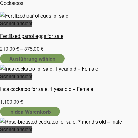
Cockatoos
Schnellansicht
Fertilized parrot eggs for sale
Preisspanne:
210,00
€
–
375,00
€
210,00 €
Ausführung wählen
bis
Dieses
375,00 €
Produkt
Schnellansicht
weist
Inca cockatoo for sale, 1 year old – Female
mehrere
Varianten
1.100,00
€
auf.
In den Warenkorb
Die
Optionen
Schnellansicht
können
auf