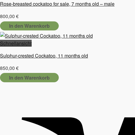
Rose-breasted cockatoo for sale, 7 months old – male
der
Produktseite
800,00
€
gewählt
In den Warenkorb
werden
Schnellansicht
Sulphur-crested Cockatoo, 11 months old
850,00
€
In den Warenkorb