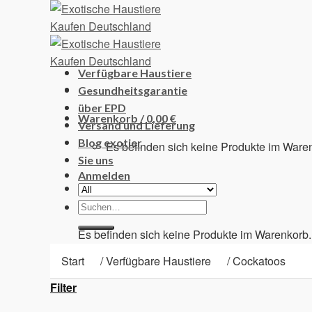
Skip
to
content
Verfügbare Haustiere
Gesundheitsgarantie
über EPD
Warenkorb /
0,00
€
Versand und Lieferung
Blog exotier
Es befinden sich keine Produkte im Ware
Sie uns
Anmelden
Suchen
Warenkorb
nach:
Es befinden sich keine Produkte im Warenkorb.
Start
/
Verfügbare Haustiere
/
Cockatoos
Filter