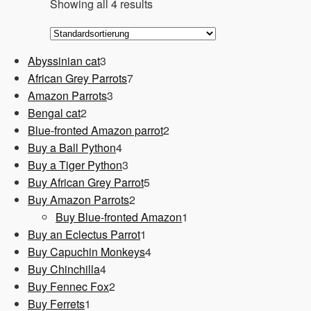
Showing all 4 results
3
Abyssinian cat
3
Produkte
7
African Grey Parrots
7
3
Produkte
Amazon Parrots
3
2
Produkte
Bengal cat
2
Produkte
2
Blue-fronted Amazon parrot
2
4
Produkte
Buy a Ball Python
4
Produkte
3
Buy a Tiger Python
3
Produkte
5
Buy African Grey Parrot
5
2
Produkte
Buy Amazon Parrots
2
Produkte
1
Buy Blue-fronted Amazon
1
1
Produkt
Buy an Eclectus Parrot
1
Produkt
4
Buy Capuchin Monkeys
4
4
Produkte
Buy Chinchilla
4
Produkte
2
Buy Fennec Fox
2
1
Produkte
Buy Ferrets
1