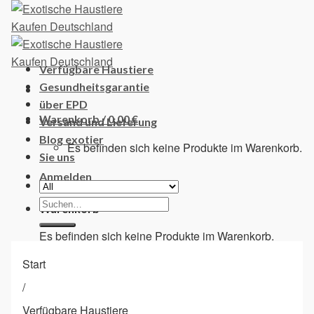
Skip
to
content
Verfügbare Haustiere
Gesundheitsgarantie
über EPD
Warenkorb /
0,00
€
Versand und Lieferung
Blog exotier
Es befinden sich keine Produkte im Warenkorb.
Sie uns
Anmelden
Suchen
Warenkorb
nach:
Es befinden sich keine Produkte im Warenkorb.
Start
/
Verfügbare Haustiere