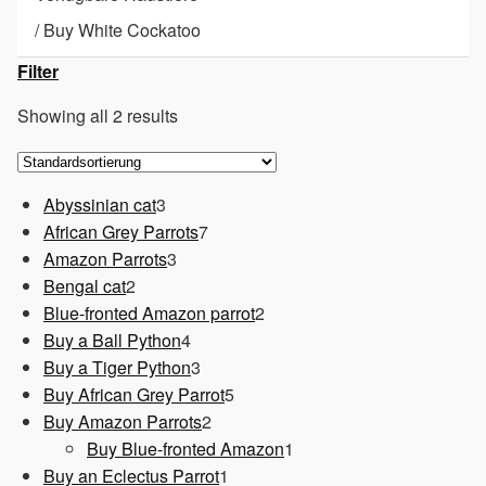
/
Buy White Cockatoo
Filter
Showing all 2 results
3
Abyssinian cat
3
Produkte
7
African Grey Parrots
7
3
Produkte
Amazon Parrots
3
2
Produkte
Bengal cat
2
Produkte
2
Blue-fronted Amazon parrot
2
4
Produkte
Buy a Ball Python
4
Produkte
3
Buy a Tiger Python
3
Produkte
5
Buy African Grey Parrot
5
2
Produkte
Buy Amazon Parrots
2
Produkte
1
Buy Blue-fronted Amazon
1
1
Produkt
Buy an Eclectus Parrot
1