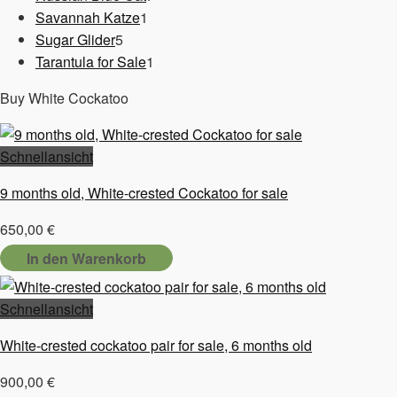
1
Produkte
Savannah Katze
1
5
Produkt
Sugar Glider
5
Produkte
1
Tarantula for Sale
1
Produkt
Buy White Cockatoo
Schnellansicht
9 months old, White-crested Cockatoo for sale
650,00
€
In den Warenkorb
Schnellansicht
White-crested cockatoo pair for sale, 6 months old
900,00
€