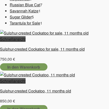
Produkte
7
Russian Blue Cat
7
1
Produkte
Savannah Katze
1
5
Produkt
Sugar Glider
5
Produkte
1
Tarantula for Sale
1
Produkt
Schnellansicht
Sulphur-crested Cockatoo for sale, 11 months old
750,00
€
In den Warenkorb
Schnellansicht
Sulphur-crested Cockatoo, 11 months old
850,00
€
In den Warenkorb