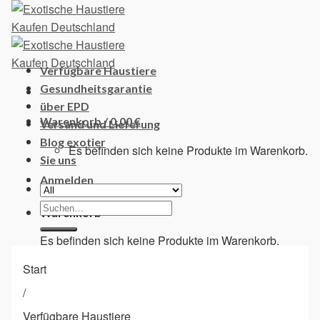
Skip
to
content
Verfügbare Haustiere
Gesundheitsgarantie
über EPD
Warenkorb /
0,00
€
Versand und Lieferung
Blog exotier
Es befinden sich keine Produkte im Warenkorb.
Sie uns
Anmelden
Suchen
Warenkorb
nach:
Es befinden sich keine Produkte im Warenkorb.
Start
/
Verfügbare Haustiere