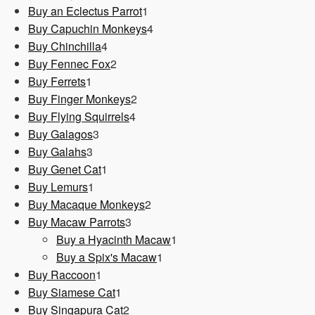
1
Produkt
Buy an Eclectus Parrot
1
Produkt
4
Buy Capuchin Monkeys
4
4
Produkte
Buy Chinchilla
4
Produkte
2
Buy Fennec Fox
2
1
Produkte
Buy Ferrets
1
Produkt
2
Buy Finger Monkeys
2
4
Produkte
Buy Flying Squirrels
4
3
Produkte
Buy Galagos
3
3
Produkte
Buy Galahs
3
Produkte
1
Buy Genet Cat
1
1
Produkt
Buy Lemurs
1
Produkt
2
Buy Macaque Monkeys
2
3
Produkte
Buy Macaw Parrots
3
Produkte
1
Buy a Hyacinth Macaw
1
1
Produkt
Buy a Spix's Macaw
1
1
Produkt
Buy Raccoon
1
Produkt
1
Buy Siamese Cat
1
Produkt
2
Buy Singapura Cat
2