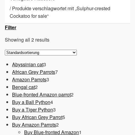
/
Produkte verschlagwortet mit „Sulphur-crested
Cockatoo for sale“
Filter
Showing all 2 results
3
Abyssinian cat
3
Produkte
7
African Grey Parrots
7
3
Produkte
Amazon Parrots
3
2
Produkte
Bengal cat
2
Produkte
2
Blue-fronted Amazon parrot
2
4
Produkte
Buy a Ball Python
4
Produkte
3
Buy a Tiger Python
3
Produkte
5
Buy African Grey Parrot
5
2
Produkte
Buy Amazon Parrots
2
Produkte
1
Buy Blue-fronted Amazon
1