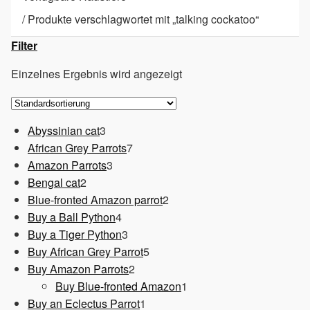
/
Produkte verschlagwortet mit „talking cockatoo“
Filter
Einzelnes Ergebnis wird angezeigt
3
Abyssinian cat
3
Produkte
7
African Grey Parrots
7
3
Produkte
Amazon Parrots
3
2
Produkte
Bengal cat
2
Produkte
2
Blue-fronted Amazon parrot
2
4
Produkte
Buy a Ball Python
4
Produkte
3
Buy a Tiger Python
3
Produkte
5
Buy African Grey Parrot
5
2
Produkte
Buy Amazon Parrots
2
Produkte
1
Buy Blue-fronted Amazon
1
1
Produkt
Buy an Eclectus Parrot
1