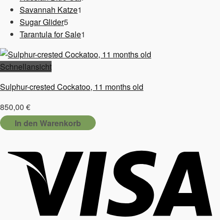
1
Produkte
Savannah Katze
1
5
Produkt
Sugar Glider
5
Produkte
1
Tarantula for Sale
1
Produkt
Schnellansicht
Sulphur-crested Cockatoo, 11 months old
850,00
€
In den Warenkorb