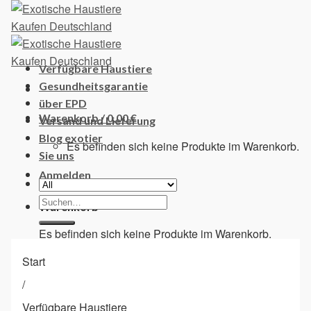
Skip
to
content
Verfügbare Haustiere
Gesundheitsgarantie
über EPD
Warenkorb /
0,00
€
Versand und Lieferung
Blog exotier
Es befinden sich keine Produkte im Warenkorb.
Sie uns
Anmelden
Suchen
Warenkorb
nach:
Es befinden sich keine Produkte im Warenkorb.
Start
/
Verfügbare Haustiere