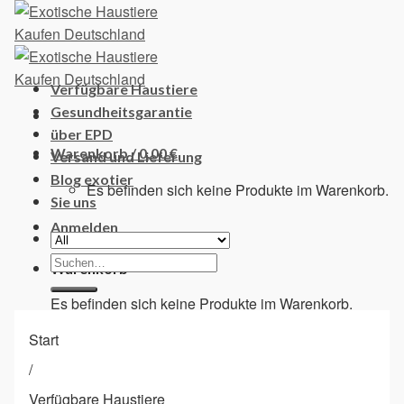
Skip
to
content
Verfügbare Haustiere
Gesundheitsgarantie
über EPD
Warenkorb /
0,00
€
Versand und Lieferung
Blog exotier
Es befinden sich keine Produkte im Warenkorb.
Sie uns
Anmelden
Suchen
Warenkorb
nach:
Es befinden sich keine Produkte im Warenkorb.
Start
/
Verfügbare Haustiere