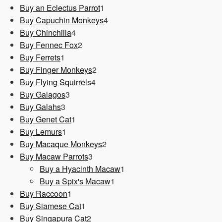
1
Produkt
Buy an Eclectus Parrot
1
Produkt
4
Buy Capuchin Monkeys
4
4
Produkte
Buy Chinchilla
4
Produkte
2
Buy Fennec Fox
2
1
Produkte
Buy Ferrets
1
Produkt
2
Buy Finger Monkeys
2
4
Produkte
Buy Flying Squirrels
4
3
Produkte
Buy Galagos
3
3
Produkte
Buy Galahs
3
Produkte
1
Buy Genet Cat
1
1
Produkt
Buy Lemurs
1
Produkt
2
Buy Macaque Monkeys
2
3
Produkte
Buy Macaw Parrots
3
Produkte
1
Buy a Hyacinth Macaw
1
1
Produkt
Buy a Spix's Macaw
1
1
Produkt
Buy Raccoon
1
Produkt
1
Buy Siamese Cat
1
Produkt
2
Buy Singapura Cat
2