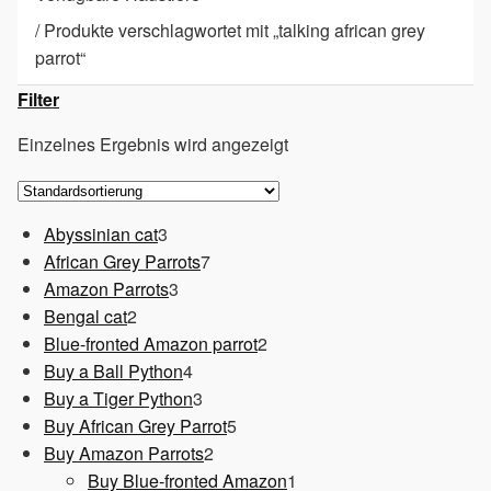
/
Produkte verschlagwortet mit „talking african grey
parrot“
Filter
Einzelnes Ergebnis wird angezeigt
3
Abyssinian cat
3
Produkte
7
African Grey Parrots
7
3
Produkte
Amazon Parrots
3
2
Produkte
Bengal cat
2
Produkte
2
Blue-fronted Amazon parrot
2
4
Produkte
Buy a Ball Python
4
Produkte
3
Buy a Tiger Python
3
Produkte
5
Buy African Grey Parrot
5
2
Produkte
Buy Amazon Parrots
2
Produkte
1
Buy Blue-fronted Amazon
1