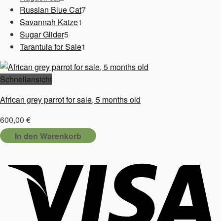
Produkte
7
Russian Blue Cat
7
1
Produkte
Savannah Katze
1
5
Produkt
Sugar Glider
5
Produkte
1
Tarantula for Sale
1
Produkt
Schnellansicht
African grey parrot for sale, 5 months old
600,00
€
In den Warenkorb