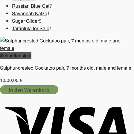
Produkte
7
Russian Blue Cat
7
1
Produkte
Savannah Katze
1
5
Produkt
Sugar Glider
5
Produkte
1
Tarantula for Sale
1
Produkt
Schnellansicht
Sulphur-crested Cockatoo pair, 7 months old, male and female
1.000,00
€
In den Warenkorb