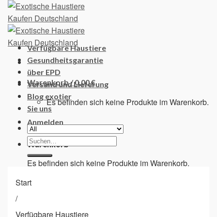
Skip
to
content
Verfügbare Haustiere
Gesundheitsgarantie
über EPD
Warenkorb /
0,00
€
Versand und Lieferung
Blog exotier
Es befinden sich keine Produkte im Warenkorb.
Sie uns
Anmelden
Suchen
Warenkorb
nach:
Es befinden sich keine Produkte im Warenkorb.
Start
/
Verfügbare Haustiere