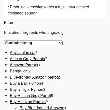
/
Produkte verschlagwortet mit „sulphur crested
cockatoo sound“
Filter
Einzelnes Ergebnis wird angezeigt
3
Abyssinian cat
3
Produkte
7
African Grey Parrots
7
3
Produkte
Amazon Parrots
3
2
Produkte
Bengal cat
2
Produkte
2
Blue-fronted Amazon parrot
2
4
Produkte
Buy a Ball Python
4
Produkte
3
Buy a Tiger Python
3
Produkte
5
Buy African Grey Parrot
5
2
Produkte
Buy Amazon Parrots
2
Produkte
1
Buy Blue-fronted Amazon
1