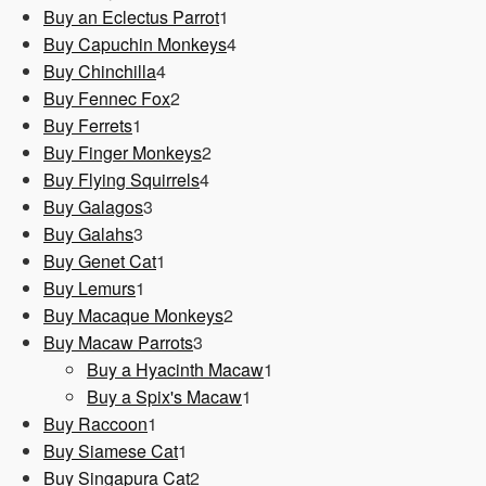
1
Produkt
Buy an Eclectus Parrot
1
Produkt
4
Buy Capuchin Monkeys
4
4
Produkte
Buy Chinchilla
4
Produkte
2
Buy Fennec Fox
2
1
Produkte
Buy Ferrets
1
Produkt
2
Buy Finger Monkeys
2
4
Produkte
Buy Flying Squirrels
4
3
Produkte
Buy Galagos
3
3
Produkte
Buy Galahs
3
Produkte
1
Buy Genet Cat
1
1
Produkt
Buy Lemurs
1
Produkt
2
Buy Macaque Monkeys
2
3
Produkte
Buy Macaw Parrots
3
Produkte
1
Buy a Hyacinth Macaw
1
1
Produkt
Buy a Spix's Macaw
1
1
Produkt
Buy Raccoon
1
Produkt
1
Buy Siamese Cat
1
Produkt
2
Buy Singapura Cat
2