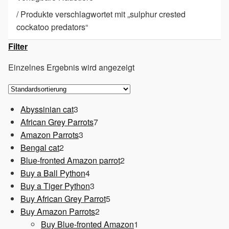
/
Produkte verschlagwortet mit „sulphur crested
cockatoo predators“
Filter
Einzelnes Ergebnis wird angezeigt
3
Abyssinian cat
3
Produkte
7
African Grey Parrots
7
3
Produkte
Amazon Parrots
3
2
Produkte
Bengal cat
2
Produkte
2
Blue-fronted Amazon parrot
2
4
Produkte
Buy a Ball Python
4
Produkte
3
Buy a Tiger Python
3
Produkte
5
Buy African Grey Parrot
5
2
Produkte
Buy Amazon Parrots
2
Produkte
1
Buy Blue-fronted Amazon
1