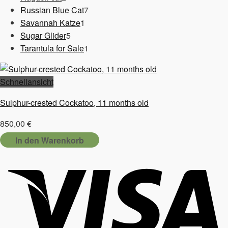
Produkte
7
Russian Blue Cat
7
1
Produkte
Savannah Katze
1
5
Produkt
Sugar Glider
5
Produkte
1
Tarantula for Sale
1
Produkt
Schnellansicht
Sulphur-crested Cockatoo, 11 months old
850,00
€
In den Warenkorb