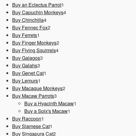
1
Produkt
Buy an Eclectus Parrot
1
Produkt
4
Buy Capuchin Monkeys
4
4
Produkte
Buy Chinchilla
4
Produkte
2
Buy Fennec Fox
2
1
Produkte
Buy Ferrets
1
Produkt
2
Buy Finger Monkeys
2
4
Produkte
Buy Flying Squirrels
4
3
Produkte
Buy Galagos
3
3
Produkte
Buy Galahs
3
Produkte
1
Buy Genet Cat
1
1
Produkt
Buy Lemurs
1
Produkt
2
Buy Macaque Monkeys
2
3
Produkte
Buy Macaw Parrots
3
Produkte
1
Buy a Hyacinth Macaw
1
1
Produkt
Buy a Spix's Macaw
1
1
Produkt
Buy Raccoon
1
Produkt
1
Buy Siamese Cat
1
Produkt
2
Buy Singapura Cat
2