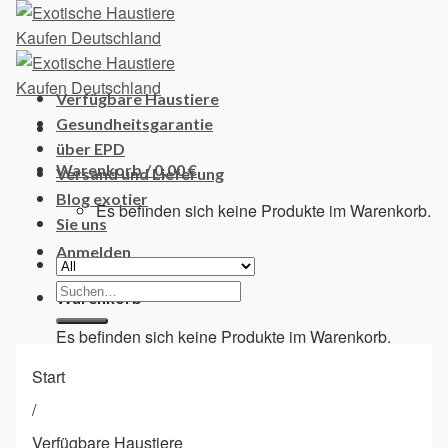
Skip
to
content
Verfügbare Haustiere
Gesundheitsgarantie
über EPD
Warenkorb /
0,00
€
Versand und Lieferung
Blog exotier
Es befinden sich keine Produkte im Warenkorb.
Sie uns
Anmelden
Suchen
Warenkorb
nach:
Es befinden sich keine Produkte im Warenkorb.
Start
/
Verfügbare Haustiere