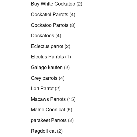
Produkte
2
Buy White Cockatoo
2
Produkte
4
Cockatiel Parrots
4
Produkte
8
Cockatoo Parrots
8
Produkte
4
Cockatoos
4
Produkte
2
Eclectus parrot
2
Produkte
1
Electus Parrots
1
Produkt
2
Galago kaufen
2
Produkte
4
Grey parrots
4
Produkte
2
Lori Parrot
2
Produkte
15
Macaws Parrots
15
Produkte
5
Maine Coon cat
5
Produkte
2
parakeet Parrots
2
Produkte
2
Ragdoll cat
2