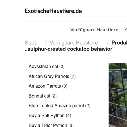
Skip
to
content
Verfügbare Haustiere
Start
/
Verfügbare Haustiere
/
Produk
„sulphur-crested cockatoo behavior“
3
Abyssinian cat
3
Produkte
7
African Grey Parrots
7
Produkte
3
Amazon Parrots
3
Produkte
2
Bengal cat
2
Produkte
2
Blue-fronted Amazon parrot
2
Produkte
4
Buy a Ball Python
4
Produkte
3
Buy a Tiger Python
3