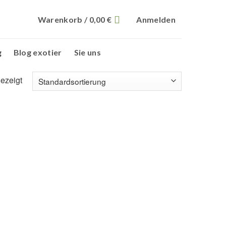
Warenkorb /
0,00
€
Anmelden
g
Blog exotier
Sie uns
ezeigt