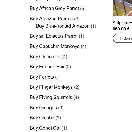
Produkte
5
Buy African Grey Parrot
5
Produkte
2
Buy Amazon Parrots
2
Sulphur-c
Produkte
1
Buy Blue-fronted Amazon
1
850,00
€
Produkt
1
Buy an Eclectus Parrot
1
In den
Produkt
4
Buy Capuchin Monkeys
4
Produkte
4
Buy Chinchilla
4
Produkte
2
Buy Fennec Fox
2
Produkte
1
Buy Ferrets
1
Produkt
2
Buy Finger Monkeys
2
Produkte
4
Buy Flying Squirrels
4
Produkte
3
Buy Galagos
3
Produkte
3
Buy Galahs
3
Produkte
1
Buy Genet Cat
1