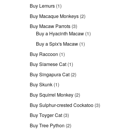
Produkt
1
Buy Lemurs
1
Produkt
2
Buy Macaque Monkeys
2
Produkte
3
Buy Macaw Parrots
3
Produkte
1
Buy a Hyacinth Macaw
1
Produkt
1
Buy a Spix's Macaw
1
Produkt
1
Buy Raccoon
1
Produkt
1
Buy Siamese Cat
1
Produkt
2
Buy Singapura Cat
2
Produkte
1
Buy Skunk
1
Produkt
2
Buy Squirrel Monkey
2
Produkte
3
Buy Sulphur-crested Cockatoo
3
Produkte
3
Buy Toyger Cat
3
Produkte
2
Buy Tree Python
2