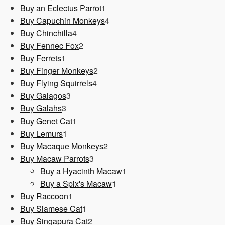
1
Produkt
Buy an Eclectus Parrot
1
Produkt
4
Buy Capuchin Monkeys
4
4
Produkte
Buy Chinchilla
4
Produkte
2
Buy Fennec Fox
2
1
Produkte
Buy Ferrets
1
Produkt
2
Buy Finger Monkeys
2
4
Produkte
Buy Flying Squirrels
4
3
Produkte
Buy Galagos
3
3
Produkte
Buy Galahs
3
Produkte
1
Buy Genet Cat
1
1
Produkt
Buy Lemurs
1
Produkt
2
Buy Macaque Monkeys
2
3
Produkte
Buy Macaw Parrots
3
Produkte
1
Buy a Hyacinth Macaw
1
1
Produkt
Buy a Spix's Macaw
1
1
Produkt
Buy Raccoon
1
Produkt
1
Buy Siamese Cat
1
Produkt
2
Buy Singapura Cat
2