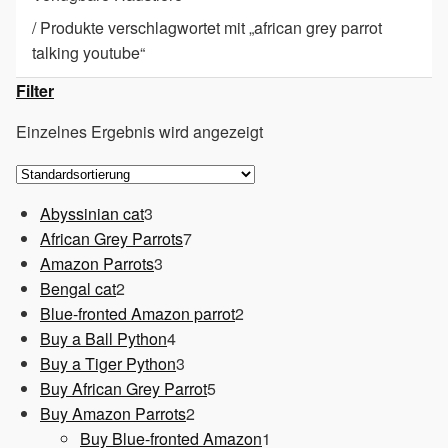
/
Produkte verschlagwortet mit „african grey parrot
talking youtube“
Filter
Einzelnes Ergebnis wird angezeigt
3
Abyssinian cat
3
Produkte
7
African Grey Parrots
7
3
Produkte
Amazon Parrots
3
2
Produkte
Bengal cat
2
Produkte
2
Blue-fronted Amazon parrot
2
4
Produkte
Buy a Ball Python
4
Produkte
3
Buy a Tiger Python
3
Produkte
5
Buy African Grey Parrot
5
2
Produkte
Buy Amazon Parrots
2
Produkte
1
Buy Blue-fronted Amazon
1