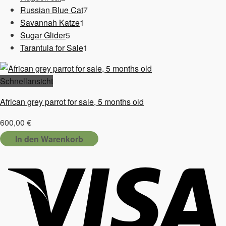
Produkte
7
Russian Blue Cat
7
1
Produkte
Savannah Katze
1
5
Produkt
Sugar Glider
5
Produkte
1
Tarantula for Sale
1
Produkt
Schnellansicht
African grey parrot for sale, 5 months old
600,00
€
In den Warenkorb