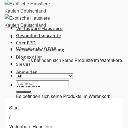
Skip
to
content
Verfügbare Haustiere
Gesundheitsgarantie
über EPD
Warenkorb /
0,00
€
Versand und Lieferung
Blog exotier
Es befinden sich keine Produkte im Warenkorb.
Sie uns
Anmelden
Suchen
Warenkorb
nach:
Es befinden sich keine Produkte im Warenkorb.
Start
/
Verfügbare Haustiere