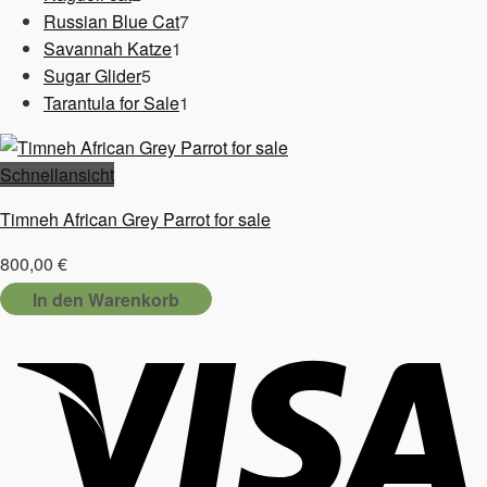
Produkte
7
Russian Blue Cat
7
1
Produkte
Savannah Katze
1
5
Produkt
Sugar Glider
5
Produkte
1
Tarantula for Sale
1
Produkt
Schnellansicht
Timneh African Grey Parrot for sale
800,00
€
In den Warenkorb