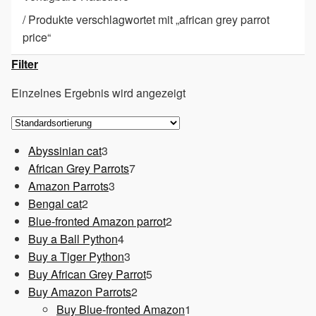
/
Produkte verschlagwortet mit „african grey parrot
price“
Filter
Einzelnes Ergebnis wird angezeigt
3
Abyssinian cat
3
Produkte
7
African Grey Parrots
7
3
Produkte
Amazon Parrots
3
2
Produkte
Bengal cat
2
Produkte
2
Blue-fronted Amazon parrot
2
4
Produkte
Buy a Ball Python
4
Produkte
3
Buy a Tiger Python
3
Produkte
5
Buy African Grey Parrot
5
2
Produkte
Buy Amazon Parrots
2
Produkte
1
Buy Blue-fronted Amazon
1