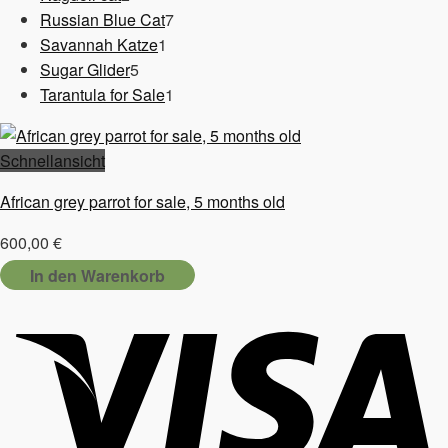
Produkte
7
Russian Blue Cat
7
1
Produkte
Savannah Katze
1
5
Produkt
Sugar Glider
5
Produkte
1
Tarantula for Sale
1
Produkt
Schnellansicht
African grey parrot for sale, 5 months old
600,00
€
In den Warenkorb