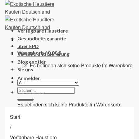
Skip
to
content
Verfügbare Haustiere
Gesundheitsgarantie
über EPD
Warenkorb /
0,00
€
Versand und Lieferung
Blog exotier
Es befinden sich keine Produkte im Warenkorb.
Sie uns
Anmelden
Suchen
Warenkorb
nach:
Es befinden sich keine Produkte im Warenkorb.
Start
/
Verfügbare Haustiere