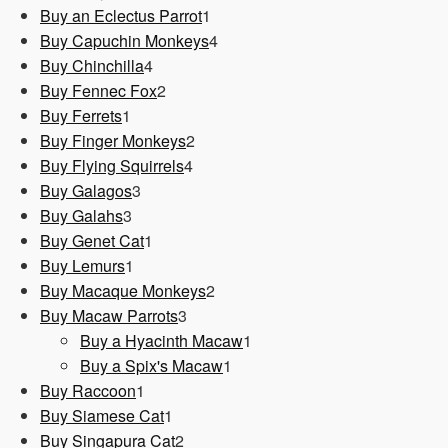
1
Produkt
Buy an Eclectus Parrot
1
Produkt
4
Buy Capuchin Monkeys
4
4
Produkte
Buy Chinchilla
4
Produkte
2
Buy Fennec Fox
2
1
Produkte
Buy Ferrets
1
Produkt
2
Buy Finger Monkeys
2
4
Produkte
Buy Flying Squirrels
4
3
Produkte
Buy Galagos
3
3
Produkte
Buy Galahs
3
Produkte
1
Buy Genet Cat
1
1
Produkt
Buy Lemurs
1
Produkt
2
Buy Macaque Monkeys
2
3
Produkte
Buy Macaw Parrots
3
Produkte
1
Buy a Hyacinth Macaw
1
1
Produkt
Buy a Spix's Macaw
1
1
Produkt
Buy Raccoon
1
Produkt
1
Buy Siamese Cat
1
Produkt
2
Buy Singapura Cat
2