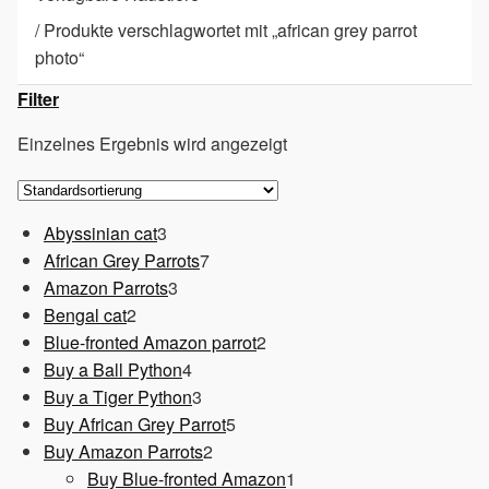
/
Produkte verschlagwortet mit „african grey parrot
photo“
Filter
Einzelnes Ergebnis wird angezeigt
3
Abyssinian cat
3
Produkte
7
African Grey Parrots
7
3
Produkte
Amazon Parrots
3
2
Produkte
Bengal cat
2
Produkte
2
Blue-fronted Amazon parrot
2
4
Produkte
Buy a Ball Python
4
Produkte
3
Buy a Tiger Python
3
Produkte
5
Buy African Grey Parrot
5
2
Produkte
Buy Amazon Parrots
2
Produkte
1
Buy Blue-fronted Amazon
1