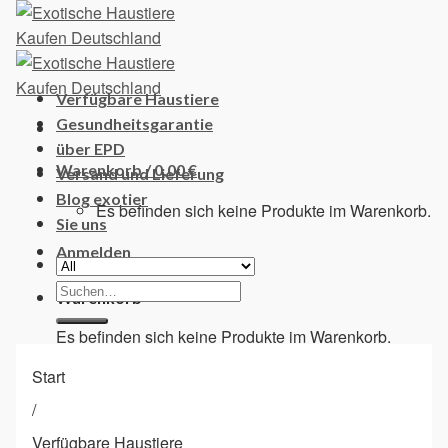
Skip
to
content
Verfügbare Haustiere
Gesundheitsgarantie
über EPD
Warenkorb /
0,00
€
Versand und Lieferung
Blog exotier
Es befinden sich keine Produkte im Warenkorb.
Sie uns
Anmelden
Suchen
Warenkorb
nach:
Es befinden sich keine Produkte im Warenkorb.
Start
/
Verfügbare Haustiere