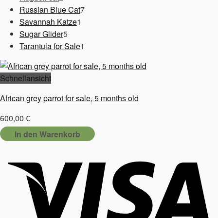
Produkte
7
Russian Blue Cat
7
1
Produkte
Savannah Katze
1
5
Produkt
Sugar Glider
5
Produkte
1
Tarantula for Sale
1
Produkt
Schnellansicht
African grey parrot for sale, 5 months old
600,00
€
In den Warenkorb