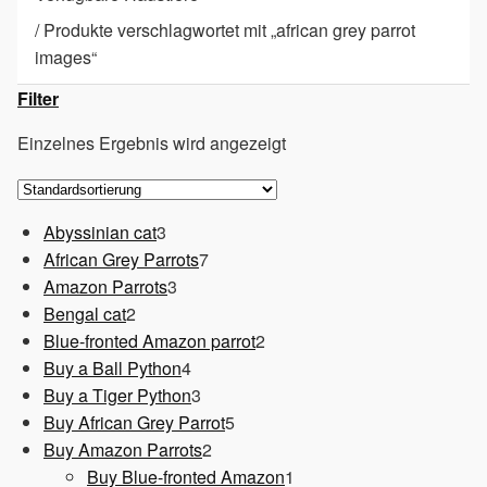
/
Produkte verschlagwortet mit „african grey parrot
images“
Filter
Einzelnes Ergebnis wird angezeigt
3
Abyssinian cat
3
Produkte
7
African Grey Parrots
7
3
Produkte
Amazon Parrots
3
2
Produkte
Bengal cat
2
Produkte
2
Blue-fronted Amazon parrot
2
4
Produkte
Buy a Ball Python
4
Produkte
3
Buy a Tiger Python
3
Produkte
5
Buy African Grey Parrot
5
2
Produkte
Buy Amazon Parrots
2
Produkte
1
Buy Blue-fronted Amazon
1