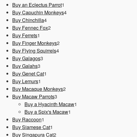
1
Produkt
Buy an Eclectus Parrot
1
Produkt
4
Buy Capuchin Monkeys
4
4
Produkte
Buy Chinchilla
4
Produkte
2
Buy Fennec Fox
2
1
Produkte
Buy Ferrets
1
Produkt
2
Buy Finger Monkeys
2
4
Produkte
Buy Flying Squirrels
4
3
Produkte
Buy Galagos
3
3
Produkte
Buy Galahs
3
Produkte
1
Buy Genet Cat
1
1
Produkt
Buy Lemurs
1
Produkt
2
Buy Macaque Monkeys
2
3
Produkte
Buy Macaw Parrots
3
Produkte
1
Buy a Hyacinth Macaw
1
1
Produkt
Buy a Spix's Macaw
1
1
Produkt
Buy Raccoon
1
Produkt
1
Buy Siamese Cat
1
Produkt
2
Buy Singapura Cat
2