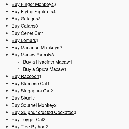
Produkt
2
Buy Finger Monkeys
2
4
Produkte
Buy Flying Squirrels
4
3
Produkte
Buy Galagos
3
3
Produkte
Buy Galahs
3
Produkte
1
Buy Genet Cat
1
1
Produkt
Buy Lemurs
1
Produkt
2
Buy Macaque Monkeys
2
3
Produkte
Buy Macaw Parrots
3
Produkte
1
Buy a Hyacinth Macaw
1
1
Produkt
Buy a Spix's Macaw
1
1
Produkt
Buy Raccoon
1
Produkt
1
Buy Siamese Cat
1
Produkt
2
Buy Singapura Cat
2
1
Produkte
Buy Skunk
1
Produkt
2
Buy Squirrel Monkey
2
Produkte
3
Buy Sulphur-crested Cockatoo
3
3
Produkte
Buy Toyger Cat
3
Produkte
2
Buy Tree Python
2