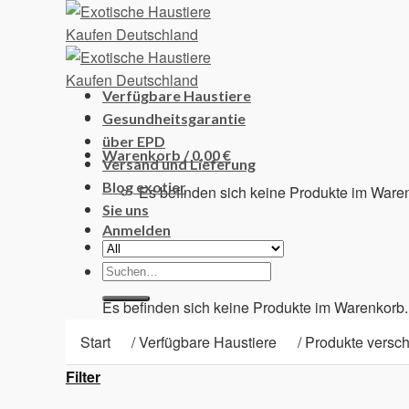
Skip
to
content
Verfügbare Haustiere
Gesundheitsgarantie
über EPD
Warenkorb /
0,00
€
Versand und Lieferung
Blog exotier
Es befinden sich keine Produkte im Ware
Sie uns
Anmelden
Suchen
Warenkorb
nach:
Es befinden sich keine Produkte im Warenkorb.
Start
/
Verfügbare Haustiere
/
Produkte verschla
Filter