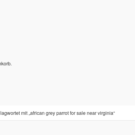
nkorb.
gwortet mit „african grey parrot for sale near virginia“