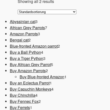
Showing all 2 results
3
Abyssinian cat
3
Produkte
7
African Grey Parrots
7
3
Produkte
Amazon Parrots
3
2
Produkte
Bengal cat
2
Produkte
2
Blue-fronted Amazon parrot
2
4
Produkte
Buy a Ball Python
4
Produkte
3
Buy a Tiger Python
3
Produkte
5
Buy African Grey Parrot
5
2
Produkte
Buy Amazon Parrots
2
Produkte
1
Buy Blue-fronted Amazon
1
1
Produkt
Buy an Eclectus Parrot
1
Produkt
4
Buy Capuchin Monkeys
4
4
Produkte
Buy Chinchilla
4
Produkte
2
Buy Fennec Fox
2
1
Produkte
Buy Ferrets
1