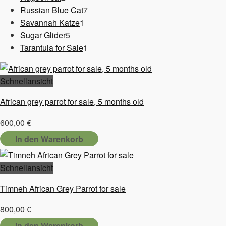
Produkte
7
Russian Blue Cat
7
1
Produkte
Savannah Katze
1
5
Produkt
Sugar Glider
5
Produkte
1
Tarantula for Sale
1
Produkt
Schnellansicht
African grey parrot for sale, 5 months old
600,00
€
In den Warenkorb
Schnellansicht
Timneh African Grey Parrot for sale
800,00
€
In den Warenkorb