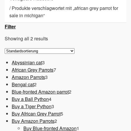
/
Produkte verschlagwortet mit „african grey parrot for
sale in michigan“
Filter
Showing all 2 results
3
Abyssinian cat
3
Produkte
7
African Grey Parrots
7
3
Produkte
Amazon Parrots
3
2
Produkte
Bengal cat
2
Produkte
2
Blue-fronted Amazon parrot
2
4
Produkte
Buy a Ball Python
4
Produkte
3
Buy a Tiger Python
3
Produkte
5
Buy African Grey Parrot
5
2
Produkte
Buy Amazon Parrots
2
Produkte
1
Buy Blue-fronted Amazon
1