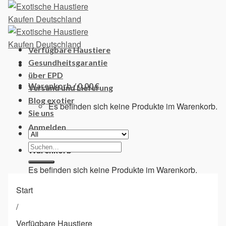
Skip
to
content
Verfügbare Haustiere
Gesundheitsgarantie
über EPD
Warenkorb /
0,00
€
Versand und Lieferung
Blog exotier
Es befinden sich keine Produkte im Warenkorb.
Sie uns
Anmelden
Suchen
Warenkorb
nach:
Es befinden sich keine Produkte im Warenkorb.
Start
/
Verfügbare Haustiere