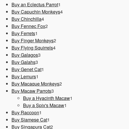
1
Produkt
Buy an Eclectus Parrot
1
Produkt
4
Buy Capuchin Monkeys
4
4
Produkte
Buy Chinchilla
4
Produkte
2
Buy Fennec Fox
2
1
Produkte
Buy Ferrets
1
Produkt
2
Buy Finger Monkeys
2
4
Produkte
Buy Flying Squirrels
4
3
Produkte
Buy Galagos
3
3
Produkte
Buy Galahs
3
Produkte
1
Buy Genet Cat
1
1
Produkt
Buy Lemurs
1
Produkt
2
Buy Macaque Monkeys
2
3
Produkte
Buy Macaw Parrots
3
Produkte
1
Buy a Hyacinth Macaw
1
1
Produkt
Buy a Spix's Macaw
1
1
Produkt
Buy Raccoon
1
Produkt
1
Buy Siamese Cat
1
Produkt
2
Buy Singapura Cat
2