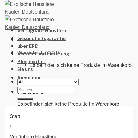
Skip
to
content
Verfügbare Haustiere
Gesundheitsgarantie
über EPD
Warenkorb /
0,00
€
Versand und Lieferung
Blog exotier
Es befinden sich keine Produkte im Warenkorb.
Sie uns
Anmelden
Suchen
Warenkorb
nach:
Es befinden sich keine Produkte im Warenkorb.
Start
/
Verfügbare Haustiere