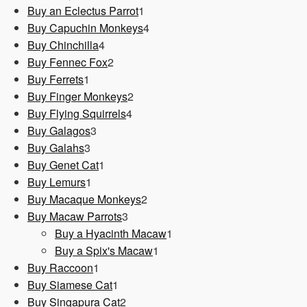
1
Produkt
Buy an Eclectus Parrot
1
Produkt
4
Buy Capuchin Monkeys
4
4
Produkte
Buy Chinchilla
4
Produkte
2
Buy Fennec Fox
2
1
Produkte
Buy Ferrets
1
Produkt
2
Buy Finger Monkeys
2
4
Produkte
Buy Flying Squirrels
4
3
Produkte
Buy Galagos
3
3
Produkte
Buy Galahs
3
Produkte
1
Buy Genet Cat
1
1
Produkt
Buy Lemurs
1
Produkt
2
Buy Macaque Monkeys
2
3
Produkte
Buy Macaw Parrots
3
Produkte
1
Buy a Hyacinth Macaw
1
1
Produkt
Buy a Spix's Macaw
1
1
Produkt
Buy Raccoon
1
Produkt
1
Buy Siamese Cat
1
Produkt
2
Buy Singapura Cat
2