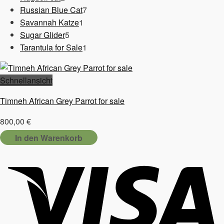
Produkte
7
Russian Blue Cat
7
1
Produkte
Savannah Katze
1
5
Produkt
Sugar Glider
5
Produkte
1
Tarantula for Sale
1
Produkt
Schnellansicht
Timneh African Grey Parrot for sale
800,00
€
In den Warenkorb