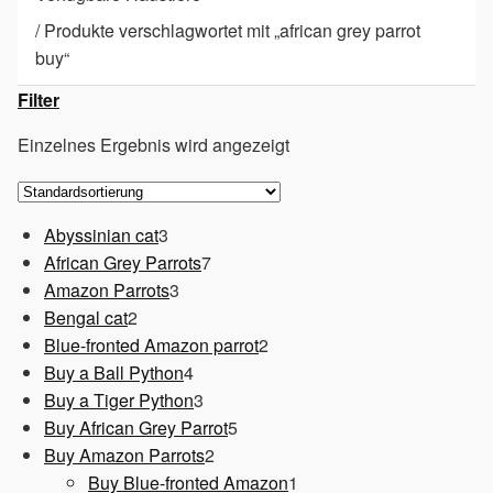
/
Produkte verschlagwortet mit „african grey parrot
buy“
Filter
Einzelnes Ergebnis wird angezeigt
3
Abyssinian cat
3
Produkte
7
African Grey Parrots
7
3
Produkte
Amazon Parrots
3
2
Produkte
Bengal cat
2
Produkte
2
Blue-fronted Amazon parrot
2
4
Produkte
Buy a Ball Python
4
Produkte
3
Buy a Tiger Python
3
Produkte
5
Buy African Grey Parrot
5
2
Produkte
Buy Amazon Parrots
2
Produkte
1
Buy Blue-fronted Amazon
1