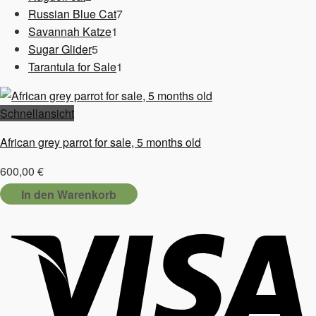
Produkte
7
Russian Blue Cat
7
1
Produkte
Savannah Katze
1
5
Produkt
Sugar Glider
5
Produkte
1
Tarantula for Sale
1
Produkt
Schnellansicht
African grey parrot for sale, 5 months old
600,00
€
In den Warenkorb