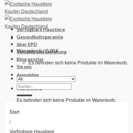
Skip
to
content
Verfügbare Haustiere
Gesundheitsgarantie
über EPD
Warenkorb /
0,00
€
Versand und Lieferung
Blog exotier
Es befinden sich keine Produkte im Warenkorb.
Sie uns
Anmelden
Suchen
Warenkorb
nach:
Es befinden sich keine Produkte im Warenkorb.
Start
/
Verfügbare Haustiere