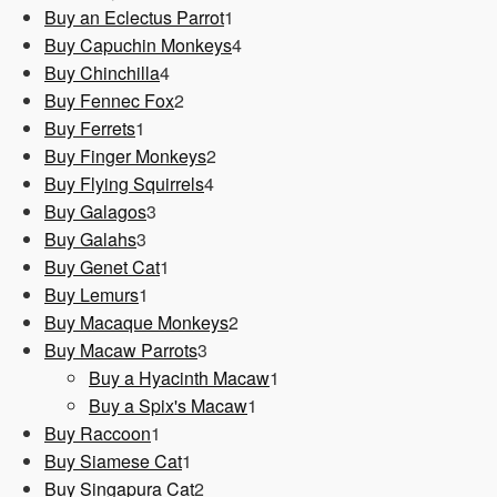
1
Produkt
Buy an Eclectus Parrot
1
Produkt
4
Buy Capuchin Monkeys
4
4
Produkte
Buy Chinchilla
4
Produkte
2
Buy Fennec Fox
2
1
Produkte
Buy Ferrets
1
Produkt
2
Buy Finger Monkeys
2
4
Produkte
Buy Flying Squirrels
4
3
Produkte
Buy Galagos
3
3
Produkte
Buy Galahs
3
Produkte
1
Buy Genet Cat
1
1
Produkt
Buy Lemurs
1
Produkt
2
Buy Macaque Monkeys
2
3
Produkte
Buy Macaw Parrots
3
Produkte
1
Buy a Hyacinth Macaw
1
1
Produkt
Buy a Spix's Macaw
1
1
Produkt
Buy Raccoon
1
Produkt
1
Buy Siamese Cat
1
Produkt
2
Buy Singapura Cat
2