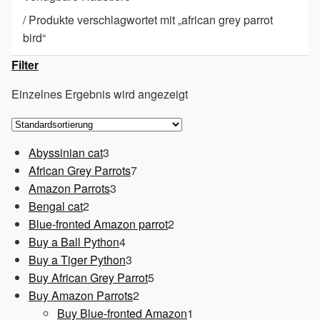
/
Produkte verschlagwortet mit „african grey parrot
bird“
Filter
Einzelnes Ergebnis wird angezeigt
3
Abyssinian cat
3
Produkte
7
African Grey Parrots
7
3
Produkte
Amazon Parrots
3
2
Produkte
Bengal cat
2
Produkte
2
Blue-fronted Amazon parrot
2
4
Produkte
Buy a Ball Python
4
Produkte
3
Buy a Tiger Python
3
Produkte
5
Buy African Grey Parrot
5
2
Produkte
Buy Amazon Parrots
2
Produkte
1
Buy Blue-fronted Amazon
1