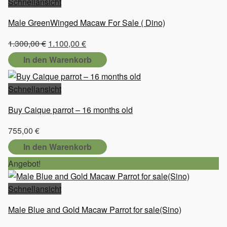
Schnellansicht
Male GreenWinged Macaw For Sale ( Dino)
Ursprünglicher
Aktueller
1.300,00
€
1.100,00
€
Preis
Preis
In den Warenkorb
war:
ist:
1.300,00 €
1.100,00 €.
Schnellansicht
Buy Caique parrot – 16 months old
755,00
€
In den Warenkorb
Angebot!
Schnellansicht
Male Blue and Gold Macaw Parrot for sale(Sino)