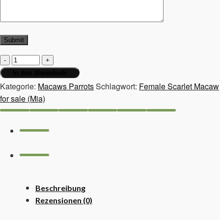
Female
Scarlet
In den Warenkorb
Macaw
Kategorie:
Macaws Parrots
Schlagwort:
Female Scarlet Macaw
for
for sale (Mia)
sale
(Mia)
Menge
Beschreibung
Rezensionen (0)