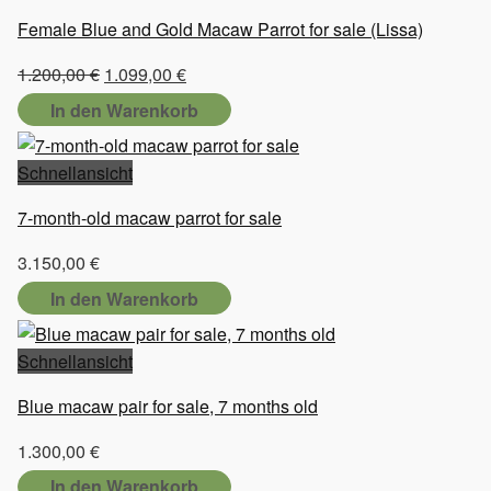
Female Blue and Gold Macaw Parrot for sale (Lissa)
Ursprünglicher
Aktueller
1.200,00
€
1.099,00
€
Preis
Preis
In den Warenkorb
war:
ist:
1.200,00 €
1.099,00 €.
Schnellansicht
7-month-old macaw parrot for sale
3.150,00
€
In den Warenkorb
Schnellansicht
Blue macaw pair for sale, 7 months old
1.300,00
€
In den Warenkorb