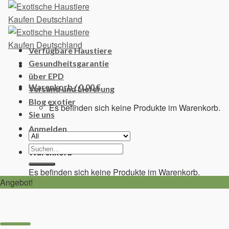
Skip
to
content
Verfügbare Haustiere
Gesundheitsgarantie
über EPD
Warenkorb /
0,00
€
Versand und Lieferung
Blog exotier
Es befinden sich keine Produkte im Warenkorb.
Sie uns
Anmelden
Suchen
Warenkorb
nach:
Es befinden sich keine Produkte im Warenkorb.
Angebot!