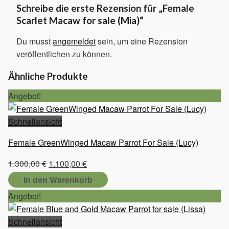
Schreibe die erste Rezension für „Female
Scarlet Macaw for sale (Mia)“
Du musst
angemeldet
sein, um eine Rezension
veröffentlichen zu können.
Ähnliche Produkte
Angebot!
Schnellansicht
Female GreenWinged Macaw Parrot For Sale (Lucy)
Ursprünglicher
Aktueller
1.300,00
€
1.100,00
€
Preis
Preis
In den Warenkorb
war:
ist:
Angebot!
1.300,00 €
1.100,00 €.
Schnellansicht