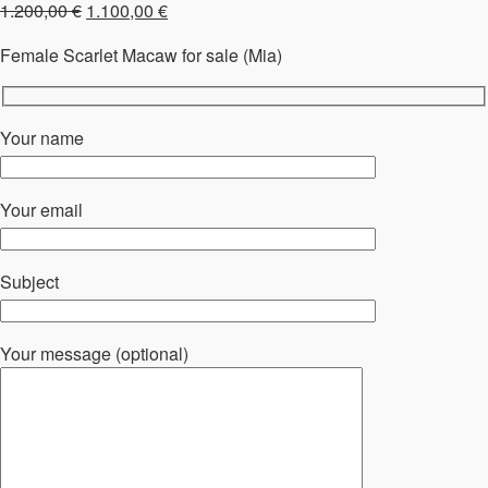
Ursprünglicher
Aktueller
1.200,00
€
1.100,00
€
Preis
Preis
Female Scarlet Macaw for sale (Mia)
war:
ist:
1.200,00 €
1.100,00 €.
Your name
Your email
Subject
Your message (optional)