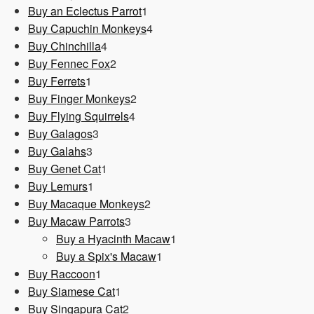
1
Produkt
Buy an Eclectus Parrot
1
Produkt
4
Buy Capuchin Monkeys
4
4
Produkte
Buy Chinchilla
4
Produkte
2
Buy Fennec Fox
2
1
Produkte
Buy Ferrets
1
Produkt
2
Buy Finger Monkeys
2
4
Produkte
Buy Flying Squirrels
4
3
Produkte
Buy Galagos
3
3
Produkte
Buy Galahs
3
Produkte
1
Buy Genet Cat
1
1
Produkt
Buy Lemurs
1
Produkt
2
Buy Macaque Monkeys
2
3
Produkte
Buy Macaw Parrots
3
Produkte
1
Buy a Hyacinth Macaw
1
1
Produkt
Buy a Spix's Macaw
1
1
Produkt
Buy Raccoon
1
Produkt
1
Buy Siamese Cat
1
Produkt
2
Buy Singapura Cat
2