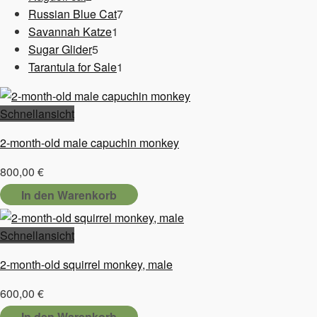
Produkte
7
Russian Blue Cat
7
1
Produkte
Savannah Katze
1
5
Produkt
Sugar Glider
5
Produkte
1
Tarantula for Sale
1
Produkt
Schnellansicht
2-month-old male capuchin monkey
800,00
€
In den Warenkorb
Schnellansicht
2-month-old squirrel monkey, male
600,00
€
In den Warenkorb