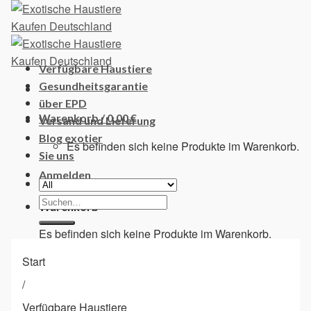
Skip
to
content
Verfügbare Haustiere
Gesundheitsgarantie
über EPD
Warenkorb /
0,00
€
Versand und Lieferung
Blog exotier
Es befinden sich keine Produkte im Warenkorb.
Sie uns
Anmelden
Suchen
Warenkorb
nach:
Es befinden sich keine Produkte im Warenkorb.
Start
/
Verfügbare Haustiere