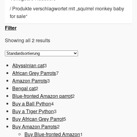
/
Produkte verschlagwortet mit „squirrel monkey baby
for sale“
Filter
Showing all 2 results
3
Abyssinian cat
3
Produkte
7
African Grey Parrots
7
3
Produkte
Amazon Parrots
3
2
Produkte
Bengal cat
2
Produkte
2
Blue-fronted Amazon parrot
2
4
Produkte
Buy a Ball Python
4
Produkte
3
Buy a Tiger Python
3
Produkte
5
Buy African Grey Parrot
5
2
Produkte
Buy Amazon Parrots
2
Produkte
1
Buy Blue-fronted Amazon
1