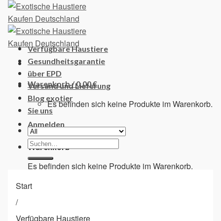
Skip
to
content
Verfügbare Haustiere
Gesundheitsgarantie
über EPD
Warenkorb /
0,00
€
Versand und Lieferung
Blog exotier
Es befinden sich keine Produkte im Warenkorb.
Sie uns
Anmelden
Suchen
Warenkorb
nach:
Es befinden sich keine Produkte im Warenkorb.
Start
/
Verfügbare Haustiere