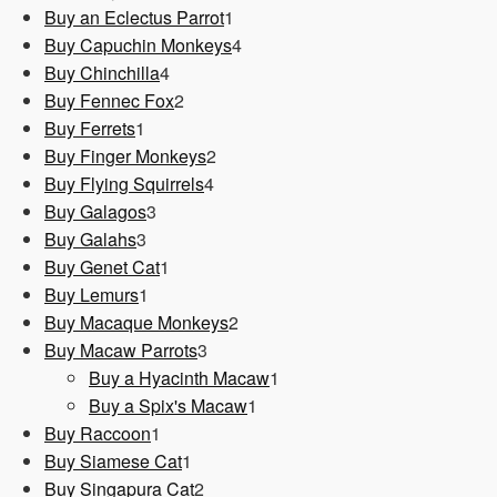
1
Produkt
Buy an Eclectus Parrot
1
Produkt
4
Buy Capuchin Monkeys
4
4
Produkte
Buy Chinchilla
4
Produkte
2
Buy Fennec Fox
2
1
Produkte
Buy Ferrets
1
Produkt
2
Buy Finger Monkeys
2
4
Produkte
Buy Flying Squirrels
4
3
Produkte
Buy Galagos
3
3
Produkte
Buy Galahs
3
Produkte
1
Buy Genet Cat
1
1
Produkt
Buy Lemurs
1
Produkt
2
Buy Macaque Monkeys
2
3
Produkte
Buy Macaw Parrots
3
Produkte
1
Buy a Hyacinth Macaw
1
1
Produkt
Buy a Spix's Macaw
1
1
Produkt
Buy Raccoon
1
Produkt
1
Buy Siamese Cat
1
Produkt
2
Buy Singapura Cat
2