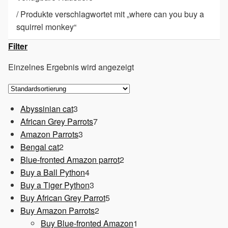
/
Produkte verschlagwortet mit „where can you buy a
squirrel monkey“
Filter
Einzelnes Ergebnis wird angezeigt
3
Abyssinian cat
3
Produkte
7
African Grey Parrots
7
3
Produkte
Amazon Parrots
3
2
Produkte
Bengal cat
2
Produkte
2
Blue-fronted Amazon parrot
2
4
Produkte
Buy a Ball Python
4
Produkte
3
Buy a Tiger Python
3
Produkte
5
Buy African Grey Parrot
5
2
Produkte
Buy Amazon Parrots
2
Produkte
1
Buy Blue-fronted Amazon
1