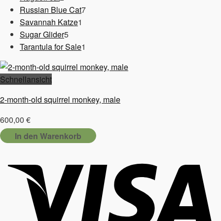
Produkte
7
Russian Blue Cat
7
1
Produkte
Savannah Katze
1
5
Produkt
Sugar Glider
5
Produkte
1
Tarantula for Sale
1
Produkt
Schnellansicht
2-month-old squirrel monkey, male
600,00
€
In den Warenkorb