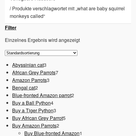
/
Produkte verschlagwortet mit „what are baby squirrel
monkeys called“
Filter
Einzelnes Ergebnis wird angezeigt
3
Abyssinian cat
3
Produkte
7
African Grey Parrots
7
3
Produkte
Amazon Parrots
3
2
Produkte
Bengal cat
2
Produkte
2
Blue-fronted Amazon parrot
2
4
Produkte
Buy a Ball Python
4
Produkte
3
Buy a Tiger Python
3
Produkte
5
Buy African Grey Parrot
5
2
Produkte
Buy Amazon Parrots
2
Produkte
1
Buy Blue-fronted Amazon
1