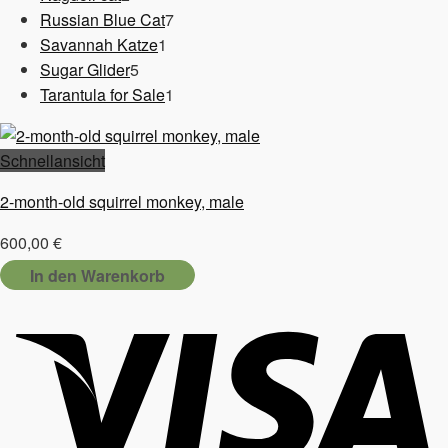
Produkte
7
Russian Blue Cat
7
1
Produkte
Savannah Katze
1
5
Produkt
Sugar Glider
5
Produkte
1
Tarantula for Sale
1
Produkt
Schnellansicht
2-month-old squirrel monkey, male
600,00
€
In den Warenkorb