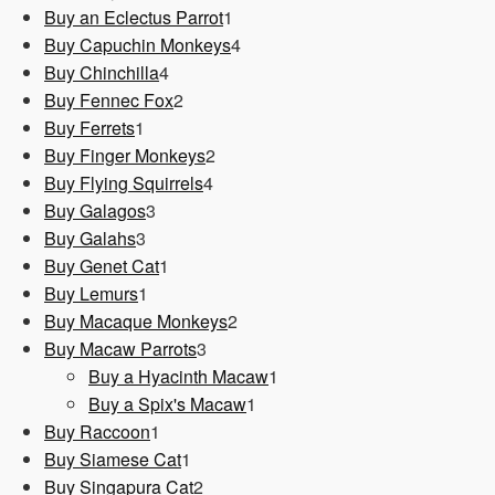
1
Produkt
Buy an Eclectus Parrot
1
Produkt
4
Buy Capuchin Monkeys
4
4
Produkte
Buy Chinchilla
4
Produkte
2
Buy Fennec Fox
2
1
Produkte
Buy Ferrets
1
Produkt
2
Buy Finger Monkeys
2
4
Produkte
Buy Flying Squirrels
4
3
Produkte
Buy Galagos
3
3
Produkte
Buy Galahs
3
Produkte
1
Buy Genet Cat
1
1
Produkt
Buy Lemurs
1
Produkt
2
Buy Macaque Monkeys
2
3
Produkte
Buy Macaw Parrots
3
Produkte
1
Buy a Hyacinth Macaw
1
1
Produkt
Buy a Spix's Macaw
1
1
Produkt
Buy Raccoon
1
Produkt
1
Buy Siamese Cat
1
Produkt
2
Buy Singapura Cat
2