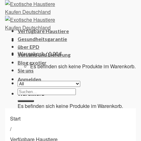
Skip
to
content
Verfügbare Haustiere
Gesundheitsgarantie
über EPD
Warenkorb /
0,00
€
Versand und Lieferung
Blog exotier
Es befinden sich keine Produkte im Warenkorb.
Sie uns
Anmelden
Suchen
Warenkorb
nach:
Es befinden sich keine Produkte im Warenkorb.
Start
/
Verfügbare Haustiere