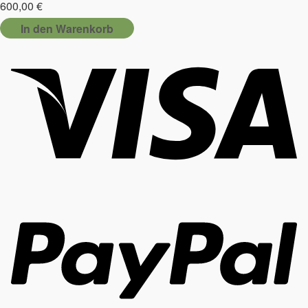
600,00
€
In den Warenkorb