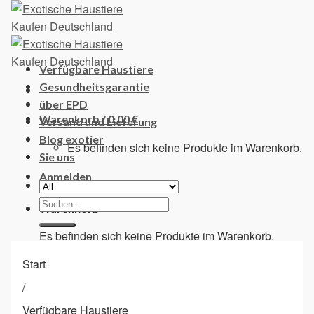
Skip
to
content
Verfügbare Haustiere
Gesundheitsgarantie
über EPD
Warenkorb /
0,00
€
Versand und Lieferung
Blog exotier
Es befinden sich keine Produkte im Warenkorb.
Sie uns
Anmelden
Suchen
Warenkorb
nach:
Es befinden sich keine Produkte im Warenkorb.
Start
/
Verfügbare Haustiere