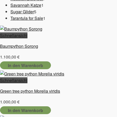
1
Produkte
Savannah Katze
1
5
Produkt
Sugar Glider
5
Produkte
1
Tarantula for Sale
1
Produkt
Schnellansicht
Baumpython Sorong
1.100,00
€
In den Warenkorb
Schnellansicht
Green tree python Morelia viridis
1.000,00
€
In den Warenkorb