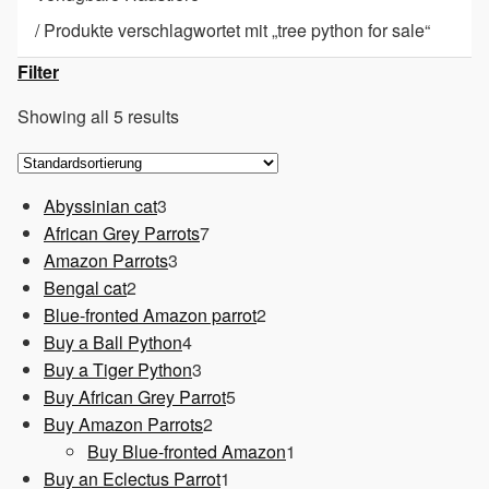
/
Produkte verschlagwortet mit „tree python for sale“
Filter
Showing all 5 results
3
Abyssinian cat
3
Produkte
7
African Grey Parrots
7
3
Produkte
Amazon Parrots
3
2
Produkte
Bengal cat
2
Produkte
2
Blue-fronted Amazon parrot
2
4
Produkte
Buy a Ball Python
4
Produkte
3
Buy a Tiger Python
3
Produkte
5
Buy African Grey Parrot
5
2
Produkte
Buy Amazon Parrots
2
Produkte
1
Buy Blue-fronted Amazon
1
1
Produkt
Buy an Eclectus Parrot
1