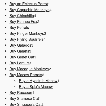
1
Produkt
Buy an Eclectus Parrot
1
Produkt
4
Buy Capuchin Monkeys
4
4
Produkte
Buy Chinchilla
4
Produkte
2
Buy Fennec Fox
2
1
Produkte
Buy Ferrets
1
Produkt
2
Buy Finger Monkeys
2
4
Produkte
Buy Flying Squirrels
4
3
Produkte
Buy Galagos
3
3
Produkte
Buy Galahs
3
Produkte
1
Buy Genet Cat
1
1
Produkt
Buy Lemurs
1
Produkt
2
Buy Macaque Monkeys
2
3
Produkte
Buy Macaw Parrots
3
Produkte
1
Buy a Hyacinth Macaw
1
1
Produkt
Buy a Spix's Macaw
1
1
Produkt
Buy Raccoon
1
Produkt
1
Buy Siamese Cat
1
Produkt
2
Buy Singapura Cat
2