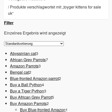
/
Produkte verschlagwortet mit „toyger kittens for sale
uk“
Filter
Einzelnes Ergebnis wird angezeigt
3
Abyssinian cat
3
Produkte
7
African Grey Parrots
7
3
Produkte
Amazon Parrots
3
2
Produkte
Bengal cat
2
Produkte
2
Blue-fronted Amazon parrot
2
4
Produkte
Buy a Ball Python
4
Produkte
3
Buy a Tiger Python
3
Produkte
5
Buy African Grey Parrot
5
2
Produkte
Buy Amazon Parrots
2
Produkte
1
Buy Blue-fronted Amazon
1