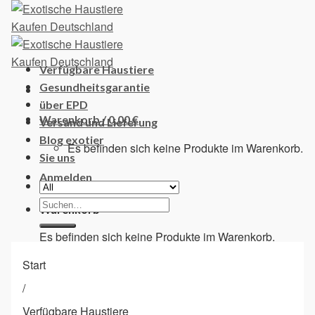
Skip
to
content
Verfügbare Haustiere
Gesundheitsgarantie
über EPD
Warenkorb /
0,00
€
Versand und Lieferung
Blog exotier
Es befinden sich keine Produkte im Warenkorb.
Sie uns
Anmelden
Suchen
Warenkorb
nach:
Es befinden sich keine Produkte im Warenkorb.
Start
/
Verfügbare Haustiere