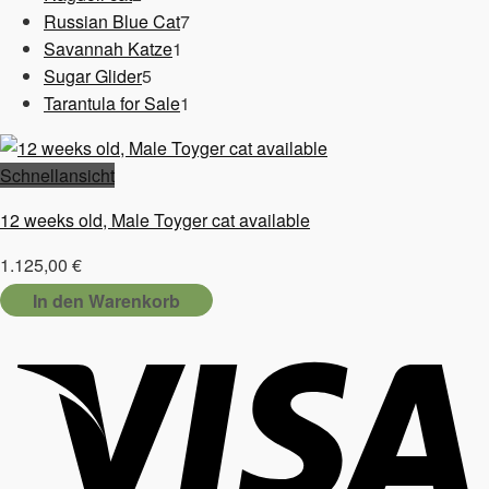
Produkte
7
Russian Blue Cat
7
1
Produkte
Savannah Katze
1
5
Produkt
Sugar Glider
5
Produkte
1
Tarantula for Sale
1
Produkt
Schnellansicht
12 weeks old, Male Toyger cat available
1.125,00
€
In den Warenkorb