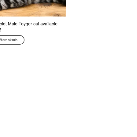
old, Male Toyger cat available
€
 Warenkorb