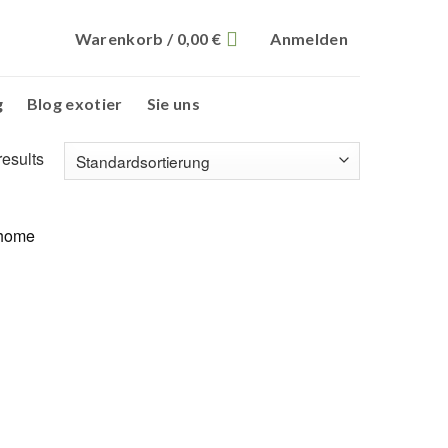
Warenkorb /
0,00
€
Anmelden
g
Blog exotier
Sie uns
results