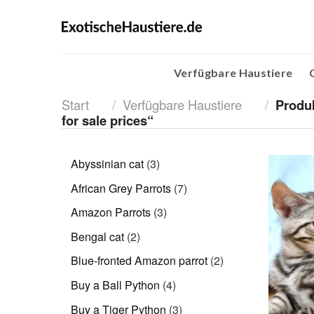
Skip
to
content
Verfügbare Haustiere
Start
/
Verfügbare Haustiere
/
Produk
for sale prices“
3
Abyssinian cat
3
Produkte
7
African Grey Parrots
7
Produkte
3
Amazon Parrots
3
Produkte
2
Bengal cat
2
Produkte
2
Blue-fronted Amazon parrot
2
Produkte
4
Buy a Ball Python
4
Produkte
3
Buy a Tiger Python
3