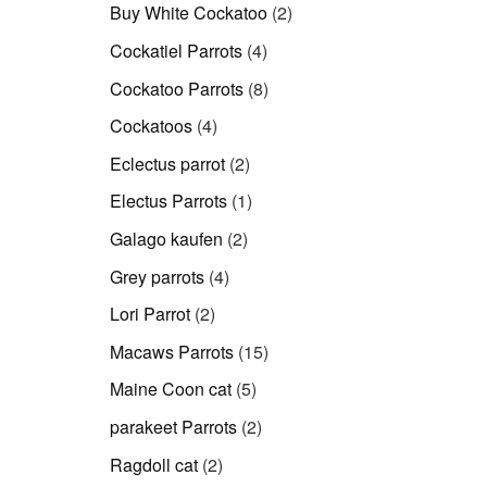
Produkte
2
Buy White Cockatoo
2
Produkte
4
Cockatiel Parrots
4
Produkte
8
Cockatoo Parrots
8
Produkte
4
Cockatoos
4
Produkte
2
Eclectus parrot
2
Produkte
1
Electus Parrots
1
Produkt
2
Galago kaufen
2
Produkte
4
Grey parrots
4
Produkte
2
Lori Parrot
2
Produkte
15
Macaws Parrots
15
Produkte
5
Maine Coon cat
5
Produkte
2
parakeet Parrots
2
Produkte
2
Ragdoll cat
2