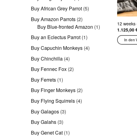
Produkte
5
Buy African Grey Parrot
5
Produkte
2
Buy Amazon Parrots
2
12 weeks 
Produkte
1
Buy Blue-fronted Amazon
1
1.125,00
Produkt
1
Buy an Eclectus Parrot
1
In den
Produkt
4
Buy Capuchin Monkeys
4
Produkte
4
Buy Chinchilla
4
Produkte
2
Buy Fennec Fox
2
Produkte
1
Buy Ferrets
1
Produkt
2
Buy Finger Monkeys
2
Produkte
4
Buy Flying Squirrels
4
Produkte
3
Buy Galagos
3
Produkte
3
Buy Galahs
3
Produkte
1
Buy Genet Cat
1