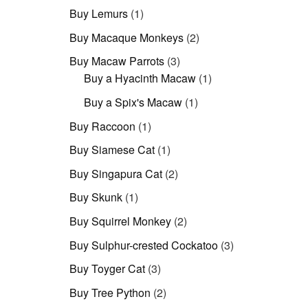
Produkt
1
Buy Lemurs
1
Produkt
2
Buy Macaque Monkeys
2
Produkte
3
Buy Macaw Parrots
3
Produkte
1
Buy a Hyacinth Macaw
1
Produkt
1
Buy a Spix's Macaw
1
Produkt
1
Buy Raccoon
1
Produkt
1
Buy Siamese Cat
1
Produkt
2
Buy Singapura Cat
2
Produkte
1
Buy Skunk
1
Produkt
2
Buy Squirrel Monkey
2
Produkte
3
Buy Sulphur-crested Cockatoo
3
Produkte
3
Buy Toyger Cat
3
Produkte
2
Buy Tree Python
2