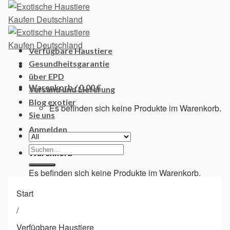
Skip
to
content
Verfügbare Haustiere
Gesundheitsgarantie
über EPD
Warenkorb /
0,00
€
Versand und Lieferung
Blog exotier
Es befinden sich keine Produkte im Warenkorb.
Sie uns
Anmelden
Suchen
Warenkorb
nach:
Es befinden sich keine Produkte im Warenkorb.
Start
/
Verfügbare Haustiere