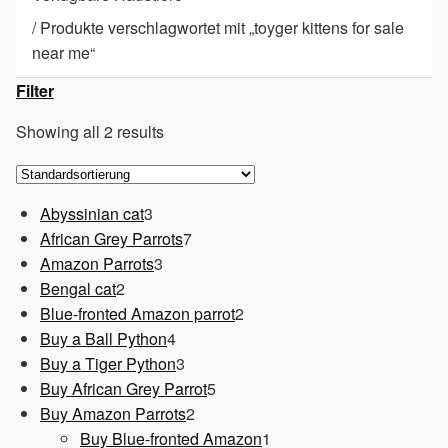
/
Produkte verschlagwortet mit „toyger kittens for sale
near me“
Filter
Showing all 2 results
3
Abyssinian cat
3
Produkte
7
African Grey Parrots
7
3
Produkte
Amazon Parrots
3
2
Produkte
Bengal cat
2
Produkte
2
Blue-fronted Amazon parrot
2
4
Produkte
Buy a Ball Python
4
Produkte
3
Buy a Tiger Python
3
Produkte
5
Buy African Grey Parrot
5
2
Produkte
Buy Amazon Parrots
2
Produkte
1
Buy Blue-fronted Amazon
1