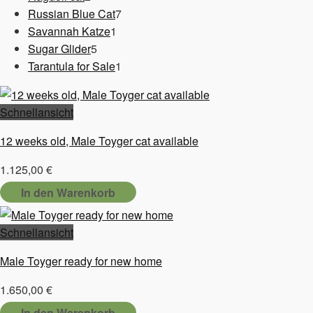
Produkte
7
Russian Blue Cat
7
1
Produkte
Savannah Katze
1
5
Produkt
Sugar Glider
5
Produkte
1
Tarantula for Sale
1
Produkt
Schnellansicht
12 weeks old, Male Toyger cat available
1.125,00
€
In den Warenkorb
Schnellansicht
Male Toyger ready for new home
1.650,00
€
In den Warenkorb