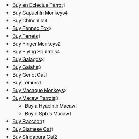
1
Produkt
Buy an Eclectus Parrot
1
Produkt
4
Buy Capuchin Monkeys
4
4
Produkte
Buy Chinchilla
4
Produkte
2
Buy Fennec Fox
2
1
Produkte
Buy Ferrets
1
Produkt
2
Buy Finger Monkeys
2
4
Produkte
Buy Flying Squirrels
4
3
Produkte
Buy Galagos
3
3
Produkte
Buy Galahs
3
Produkte
1
Buy Genet Cat
1
1
Produkt
Buy Lemurs
1
Produkt
2
Buy Macaque Monkeys
2
3
Produkte
Buy Macaw Parrots
3
Produkte
1
Buy a Hyacinth Macaw
1
1
Produkt
Buy a Spix's Macaw
1
1
Produkt
Buy Raccoon
1
Produkt
1
Buy Siamese Cat
1
Produkt
2
Buy Singapura Cat
2