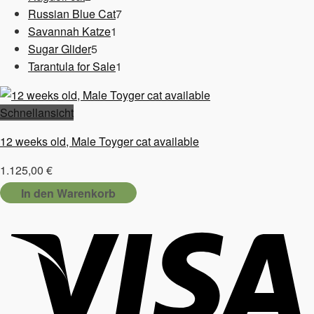
Produkte
7
Russian Blue Cat
7
1
Produkte
Savannah Katze
1
5
Produkt
Sugar Glider
5
Produkte
1
Tarantula for Sale
1
Produkt
Schnellansicht
12 weeks old, Male Toyger cat available
1.125,00
€
In den Warenkorb