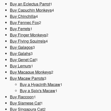
1
Produkt
Buy an Eclectus Parrot
1
Produkt
4
Buy Capuchin Monkeys
4
4
Produkte
Buy Chinchilla
4
Produkte
2
Buy Fennec Fox
2
1
Produkte
Buy Ferrets
1
Produkt
2
Buy Finger Monkeys
2
4
Produkte
Buy Flying Squirrels
4
3
Produkte
Buy Galagos
3
3
Produkte
Buy Galahs
3
Produkte
1
Buy Genet Cat
1
1
Produkt
Buy Lemurs
1
Produkt
2
Buy Macaque Monkeys
2
3
Produkte
Buy Macaw Parrots
3
Produkte
1
Buy a Hyacinth Macaw
1
1
Produkt
Buy a Spix's Macaw
1
1
Produkt
Buy Raccoon
1
Produkt
1
Buy Siamese Cat
1
Produkt
2
Buy Singapura Cat
2