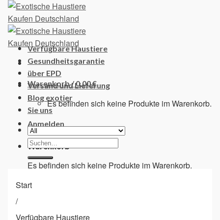
Skip
to
content
Verfügbare Haustiere
Gesundheitsgarantie
über EPD
Warenkorb /
0,00
€
Versand und Lieferung
Blog exotier
Es befinden sich keine Produkte im Warenkorb.
Sie uns
Anmelden
Suchen
Warenkorb
nach:
Es befinden sich keine Produkte im Warenkorb.
Start
/
Verfügbare Haustiere