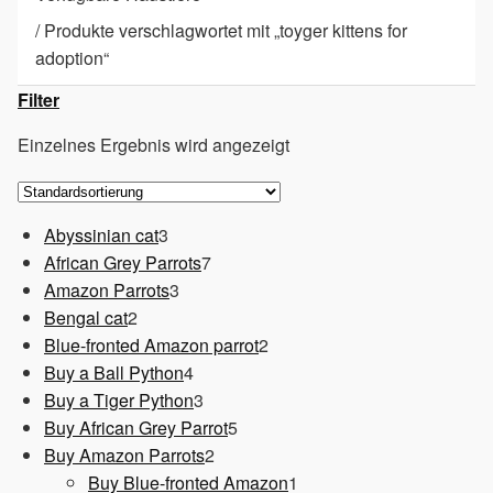
/
Produkte verschlagwortet mit „toyger kittens for
adoption“
Filter
Einzelnes Ergebnis wird angezeigt
3
Abyssinian cat
3
Produkte
7
African Grey Parrots
7
3
Produkte
Amazon Parrots
3
2
Produkte
Bengal cat
2
Produkte
2
Blue-fronted Amazon parrot
2
4
Produkte
Buy a Ball Python
4
Produkte
3
Buy a Tiger Python
3
Produkte
5
Buy African Grey Parrot
5
2
Produkte
Buy Amazon Parrots
2
Produkte
1
Buy Blue-fronted Amazon
1