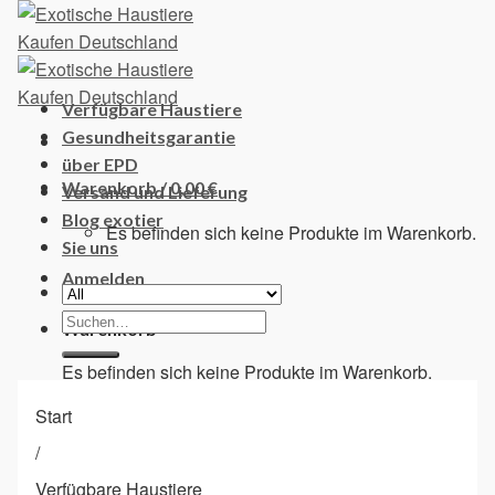
Skip
to
content
Verfügbare Haustiere
Gesundheitsgarantie
über EPD
Warenkorb /
0,00
€
Versand und Lieferung
Blog exotier
Es befinden sich keine Produkte im Warenkorb.
Sie uns
Anmelden
Suchen
Warenkorb
nach:
Es befinden sich keine Produkte im Warenkorb.
Start
/
Verfügbare Haustiere