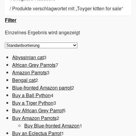
/
Produkte verschlagwortet mit „Toyger kitten for sale“
Filter
Einzelnes Ergebnis wird angezeigt
3
Abyssinian cat
3
Produkte
7
African Grey Parrots
7
3
Produkte
Amazon Parrots
3
2
Produkte
Bengal cat
2
Produkte
2
Blue-fronted Amazon parrot
2
4
Produkte
Buy a Ball Python
4
Produkte
3
Buy a Tiger Python
3
Produkte
5
Buy African Grey Parrot
5
2
Produkte
Buy Amazon Parrots
2
Produkte
1
Buy Blue-fronted Amazon
1
1
Produkt
Buy an Eclectus Parrot
1