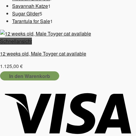
1
Produkte
Savannah Katze
1
5
Produkt
Sugar Glider
5
Produkte
1
Tarantula for Sale
1
Produkt
Schnellansicht
12 weeks old, Male Toyger cat available
1.125,00
€
In den Warenkorb