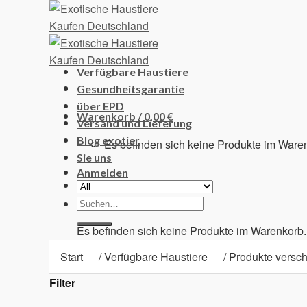
Skip
to
content
Verfügbare Haustiere
Gesundheitsgarantie
über EPD
Warenkorb /
0,00
€
Versand und Lieferung
Blog exotier
Es befinden sich keine Produkte im Ware
Sie uns
Anmelden
Suchen
Warenkorb
nach:
Es befinden sich keine Produkte im Warenkorb.
Start
/
Verfügbare Haustiere
/
Produkte verschla
Filter