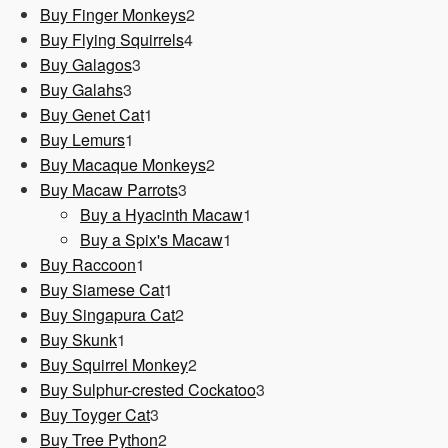
Produkt
2
Buy Finger Monkeys
2
4
Produkte
Buy Flying Squirrels
4
3
Produkte
Buy Galagos
3
3
Produkte
Buy Galahs
3
Produkte
1
Buy Genet Cat
1
1
Produkt
Buy Lemurs
1
Produkt
2
Buy Macaque Monkeys
2
3
Produkte
Buy Macaw Parrots
3
Produkte
1
Buy a Hyacinth Macaw
1
1
Produkt
Buy a Spix's Macaw
1
1
Produkt
Buy Raccoon
1
Produkt
1
Buy Siamese Cat
1
Produkt
2
Buy Singapura Cat
2
1
Produkte
Buy Skunk
1
Produkt
2
Buy Squirrel Monkey
2
Produkte
3
Buy Sulphur-crested Cockatoo
3
3
Produkte
Buy Toyger Cat
3
Produkte
2
Buy Tree Python
2