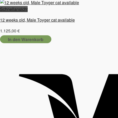
Schnellansicht
12 weeks old, Male Toyger cat available
1.125,00
€
In den Warenkorb