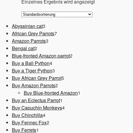
Einzelnes Ergebnis wird angezeigt
3
Abyssinian cat
3
Produkte
7
African Grey Parrots
7
3
Produkte
Amazon Parrots
3
2
Produkte
Bengal cat
2
Produkte
2
Blue-fronted Amazon parrot
2
4
Produkte
Buy a Ball Python
4
Produkte
3
Buy a Tiger Python
3
Produkte
5
Buy African Grey Parrot
5
2
Produkte
Buy Amazon Parrots
2
Produkte
1
Buy Blue-fronted Amazon
1
1
Produkt
Buy an Eclectus Parrot
1
Produkt
4
Buy Capuchin Monkeys
4
4
Produkte
Buy Chinchilla
4
Produkte
2
Buy Fennec Fox
2
1
Produkte
Buy Ferrets
1