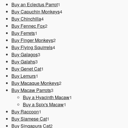
1
Produkt
Buy an Eclectus Parrot
1
Produkt
4
Buy Capuchin Monkeys
4
4
Produkte
Buy Chinchilla
4
Produkte
2
Buy Fennec Fox
2
1
Produkte
Buy Ferrets
1
Produkt
2
Buy Finger Monkeys
2
4
Produkte
Buy Flying Squirrels
4
3
Produkte
Buy Galagos
3
3
Produkte
Buy Galahs
3
Produkte
1
Buy Genet Cat
1
1
Produkt
Buy Lemurs
1
Produkt
2
Buy Macaque Monkeys
2
3
Produkte
Buy Macaw Parrots
3
Produkte
1
Buy a Hyacinth Macaw
1
1
Produkt
Buy a Spix's Macaw
1
1
Produkt
Buy Raccoon
1
Produkt
1
Buy Siamese Cat
1
Produkt
2
Buy Singapura Cat
2