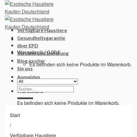
Skip
to
content
Verfügbare Haustiere
Gesundheitsgarantie
über EPD
Warenkorb /
0,00
€
Versand und Lieferung
Blog exotier
Es befinden sich keine Produkte im Warenkorb.
Sie uns
Anmelden
Suchen
Warenkorb
nach:
Es befinden sich keine Produkte im Warenkorb.
Start
/
Verfügbare Haustiere