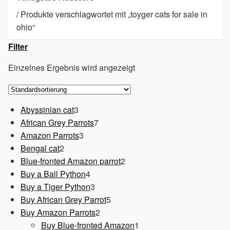
/
Produkte verschlagwortet mit „toyger cats for sale in
ohio“
Filter
Einzelnes Ergebnis wird angezeigt
3
Abyssinian cat
3
Produkte
7
African Grey Parrots
7
3
Produkte
Amazon Parrots
3
2
Produkte
Bengal cat
2
Produkte
2
Blue-fronted Amazon parrot
2
4
Produkte
Buy a Ball Python
4
Produkte
3
Buy a Tiger Python
3
Produkte
5
Buy African Grey Parrot
5
2
Produkte
Buy Amazon Parrots
2
Produkte
1
Buy Blue-fronted Amazon
1