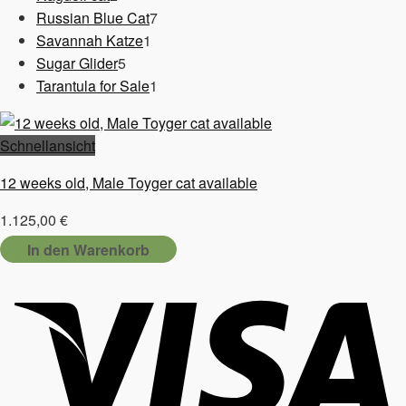
Produkte
7
Russian Blue Cat
7
1
Produkte
Savannah Katze
1
5
Produkt
Sugar Glider
5
Produkte
1
Tarantula for Sale
1
Produkt
Schnellansicht
12 weeks old, Male Toyger cat available
1.125,00
€
In den Warenkorb