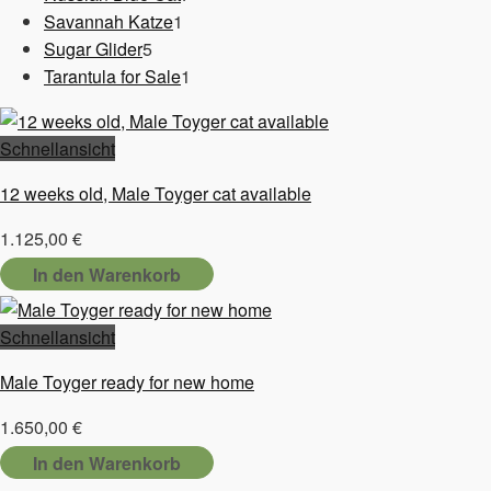
1
Produkte
Savannah Katze
1
5
Produkt
Sugar Glider
5
Produkte
1
Tarantula for Sale
1
Produkt
Schnellansicht
12 weeks old, Male Toyger cat available
1.125,00
€
In den Warenkorb
Schnellansicht
Male Toyger ready for new home
1.650,00
€
In den Warenkorb