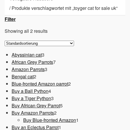
/
Produkte verschlagwortet mit „toyger cat for sale uk“
Filter
Showing all 2 results
3
Abyssinian cat
3
Produkte
7
African Grey Parrots
7
3
Produkte
Amazon Parrots
3
2
Produkte
Bengal cat
2
Produkte
2
Blue-fronted Amazon parrot
2
4
Produkte
Buy a Ball Python
4
Produkte
3
Buy a Tiger Python
3
Produkte
5
Buy African Grey Parrot
5
2
Produkte
Buy Amazon Parrots
2
Produkte
1
Buy Blue-fronted Amazon
1
1
Produkt
Buy an Eclectus Parrot
1