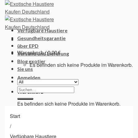
Skip
to
content
Verfügbare Haustiere
Gesundheitsgarantie
über EPD
Warenkorb /
0,00
€
Versand und Lieferung
Blog exotier
Es befinden sich keine Produkte im Warenkorb.
Sie uns
Anmelden
Suchen
Warenkorb
nach:
Es befinden sich keine Produkte im Warenkorb.
Start
/
Verfügbare Haustiere