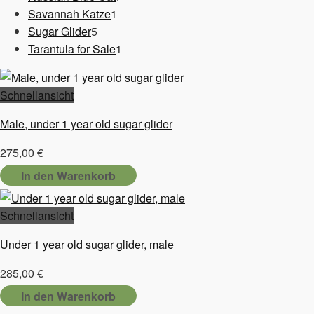
1
Produkte
Savannah Katze
1
5
Produkt
Sugar Glider
5
Produkte
1
Tarantula for Sale
1
Produkt
Schnellansicht
Male, under 1 year old sugar glider
275,00
€
In den Warenkorb
Schnellansicht
Under 1 year old sugar glider, male
285,00
€
In den Warenkorb