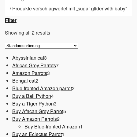
/
Produkte verschlagwortet mit „sugar glider with baby“
Filter
Showing all 2 results
3
Abyssinian cat
3
Produkte
7
African Grey Parrots
7
3
Produkte
Amazon Parrots
3
2
Produkte
Bengal cat
2
Produkte
2
Blue-fronted Amazon parrot
2
4
Produkte
Buy a Ball Python
4
Produkte
3
Buy a Tiger Python
3
Produkte
5
Buy African Grey Parrot
5
2
Produkte
Buy Amazon Parrots
2
Produkte
1
Buy Blue-fronted Amazon
1
1
Produkt
Buy an Eclectus Parrot
1