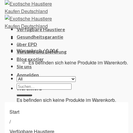
Skip
to
content
Verfügbare Haustiere
Gesundheitsgarantie
über EPD
Warenkorb /
0,00
€
Versand und Lieferung
Blog exotier
Es befinden sich keine Produkte im Warenkorb.
Sie uns
Anmelden
Suchen
Warenkorb
nach:
Es befinden sich keine Produkte im Warenkorb.
Start
/
Verfügbare Haustiere