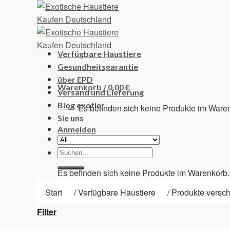
Skip
to
content
Verfügbare Haustiere
Gesundheitsgarantie
über EPD
Warenkorb /
0,00
€
Versand und Lieferung
Blog exotier
Es befinden sich keine Produkte im Ware
Sie uns
Anmelden
Suchen
Warenkorb
nach:
Es befinden sich keine Produkte im Warenkorb.
Start
/
Verfügbare Haustiere
/
Produkte verschla
Filter