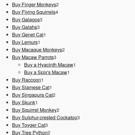
Produkt
2
Buy Finger Monkeys
2
4
Produkte
Buy Flying Squirrels
4
3
Produkte
Buy Galagos
3
3
Produkte
Buy Galahs
3
Produkte
1
Buy Genet Cat
1
1
Produkt
Buy Lemurs
1
Produkt
2
Buy Macaque Monkeys
2
3
Produkte
Buy Macaw Parrots
3
Produkte
1
Buy a Hyacinth Macaw
1
1
Produkt
Buy a Spix's Macaw
1
1
Produkt
Buy Raccoon
1
Produkt
1
Buy Siamese Cat
1
Produkt
2
Buy Singapura Cat
2
1
Produkte
Buy Skunk
1
Produkt
2
Buy Squirrel Monkey
2
Produkte
3
Buy Sulphur-crested Cockatoo
3
3
Produkte
Buy Toyger Cat
3
Produkte
2
Buy Tree Python
2