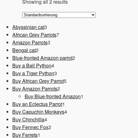
Showing all 2 results
3
Abyssinian cat
3
Produkte
7
African Grey Parrots
7
3
Produkte
Amazon Parrots
3
2
Produkte
Bengal cat
2
Produkte
2
Blue-fronted Amazon parrot
2
4
Produkte
Buy a Ball Python
4
Produkte
3
Buy a Tiger Python
3
Produkte
5
Buy African Grey Parrot
5
2
Produkte
Buy Amazon Parrots
2
Produkte
1
Buy Blue-fronted Amazon
1
1
Produkt
Buy an Eclectus Parrot
1
Produkt
4
Buy Capuchin Monkeys
4
4
Produkte
Buy Chinchilla
4
Produkte
2
Buy Fennec Fox
2
1
Produkte
Buy Ferrets
1