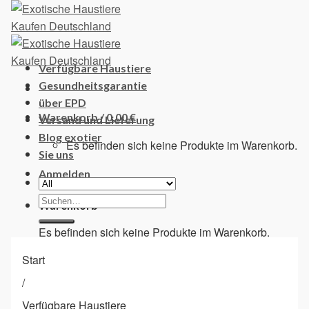
Skip
to
content
Verfügbare Haustiere
Gesundheitsgarantie
über EPD
Warenkorb /
0,00
€
Versand und Lieferung
Blog exotier
Es befinden sich keine Produkte im Warenkorb.
Sie uns
Anmelden
Suchen
Warenkorb
nach:
Es befinden sich keine Produkte im Warenkorb.
Start
/
Verfügbare Haustiere