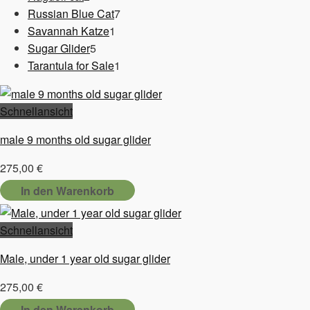
Produkte
7
Russian Blue Cat
7
1
Produkte
Savannah Katze
1
5
Produkt
Sugar Glider
5
Produkte
1
Tarantula for Sale
1
Produkt
Schnellansicht
male 9 months old sugar glider
275,00
€
In den Warenkorb
Schnellansicht
Male, under 1 year old sugar glider
275,00
€
In den Warenkorb