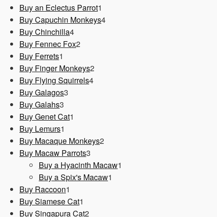
1
Produkt
Buy an Eclectus Parrot
1
Produkt
4
Buy Capuchin Monkeys
4
4
Produkte
Buy Chinchilla
4
Produkte
2
Buy Fennec Fox
2
1
Produkte
Buy Ferrets
1
Produkt
2
Buy Finger Monkeys
2
4
Produkte
Buy Flying Squirrels
4
3
Produkte
Buy Galagos
3
3
Produkte
Buy Galahs
3
Produkte
1
Buy Genet Cat
1
1
Produkt
Buy Lemurs
1
Produkt
2
Buy Macaque Monkeys
2
3
Produkte
Buy Macaw Parrots
3
Produkte
1
Buy a Hyacinth Macaw
1
1
Produkt
Buy a Spix's Macaw
1
1
Produkt
Buy Raccoon
1
Produkt
1
Buy Siamese Cat
1
Produkt
2
Buy Singapura Cat
2