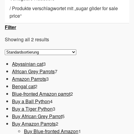
/
Produkte verschlagwortet mit „sugar glider for sale
price“
Filter
Showing all 2 results
3
Abyssinian cat
3
Produkte
7
African Grey Parrots
7
3
Produkte
Amazon Parrots
3
2
Produkte
Bengal cat
2
Produkte
2
Blue-fronted Amazon parrot
2
4
Produkte
Buy a Ball Python
4
Produkte
3
Buy a Tiger Python
3
Produkte
5
Buy African Grey Parrot
5
2
Produkte
Buy Amazon Parrots
2
Produkte
1
Buy Blue-fronted Amazon
1