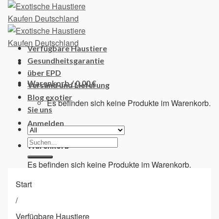
Skip
to
content
Verfügbare Haustiere
Gesundheitsgarantie
über EPD
Warenkorb /
0,00
€
Versand und Lieferung
Blog exotier
Es befinden sich keine Produkte im Warenkorb.
Sie uns
Anmelden
Suchen
Warenkorb
nach:
Es befinden sich keine Produkte im Warenkorb.
Start
/
Verfügbare Haustiere