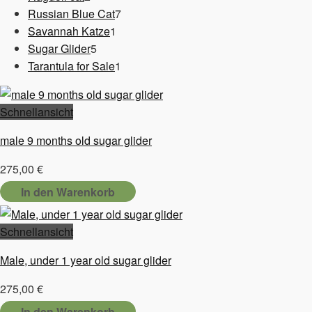
Produkte
7
Russian Blue Cat
7
1
Produkte
Savannah Katze
1
5
Produkt
Sugar Glider
5
Produkte
1
Tarantula for Sale
1
Produkt
Schnellansicht
male 9 months old sugar glider
275,00
€
In den Warenkorb
Schnellansicht
Male, under 1 year old sugar glider
275,00
€
In den Warenkorb