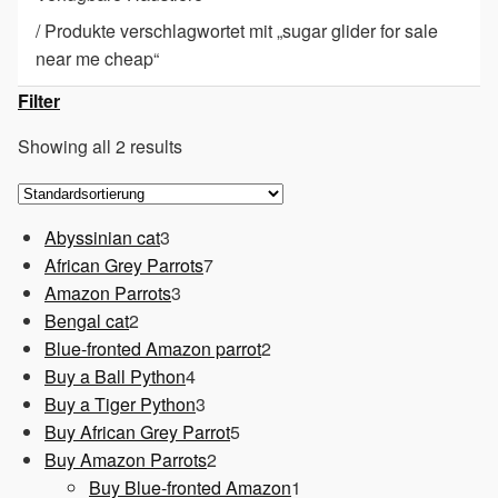
/
Produkte verschlagwortet mit „sugar glider for sale
near me cheap“
Filter
Showing all 2 results
3
Abyssinian cat
3
Produkte
7
African Grey Parrots
7
3
Produkte
Amazon Parrots
3
2
Produkte
Bengal cat
2
Produkte
2
Blue-fronted Amazon parrot
2
4
Produkte
Buy a Ball Python
4
Produkte
3
Buy a Tiger Python
3
Produkte
5
Buy African Grey Parrot
5
2
Produkte
Buy Amazon Parrots
2
Produkte
1
Buy Blue-fronted Amazon
1