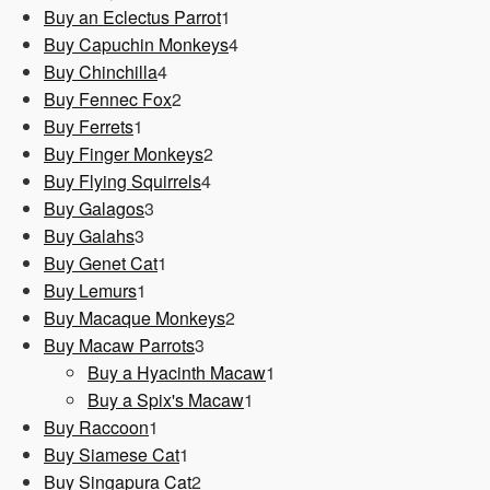
1
Produkt
Buy an Eclectus Parrot
1
Produkt
4
Buy Capuchin Monkeys
4
4
Produkte
Buy Chinchilla
4
Produkte
2
Buy Fennec Fox
2
1
Produkte
Buy Ferrets
1
Produkt
2
Buy Finger Monkeys
2
4
Produkte
Buy Flying Squirrels
4
3
Produkte
Buy Galagos
3
3
Produkte
Buy Galahs
3
Produkte
1
Buy Genet Cat
1
1
Produkt
Buy Lemurs
1
Produkt
2
Buy Macaque Monkeys
2
3
Produkte
Buy Macaw Parrots
3
Produkte
1
Buy a Hyacinth Macaw
1
1
Produkt
Buy a Spix's Macaw
1
1
Produkt
Buy Raccoon
1
Produkt
1
Buy Siamese Cat
1
Produkt
2
Buy Singapura Cat
2