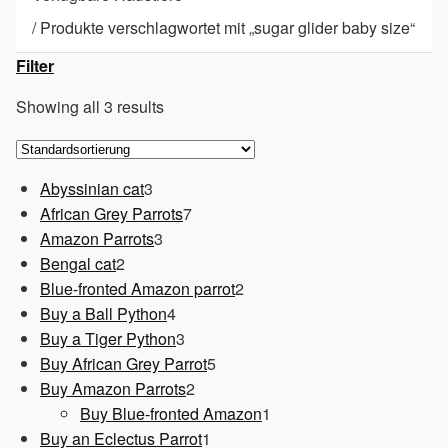
/
Produkte verschlagwortet mit „sugar glider baby size“
Filter
Showing all 3 results
3
Abyssinian cat
3
Produkte
7
African Grey Parrots
7
3
Produkte
Amazon Parrots
3
2
Produkte
Bengal cat
2
Produkte
2
Blue-fronted Amazon parrot
2
4
Produkte
Buy a Ball Python
4
Produkte
3
Buy a Tiger Python
3
Produkte
5
Buy African Grey Parrot
5
2
Produkte
Buy Amazon Parrots
2
Produkte
1
Buy Blue-fronted Amazon
1
1
Produkt
Buy an Eclectus Parrot
1