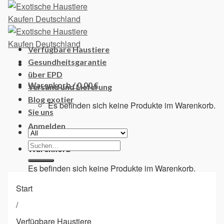
Skip
to
content
Verfügbare Haustiere
Gesundheitsgarantie
über EPD
Warenkorb /
0,00
€
Versand und Lieferung
Blog exotier
Es befinden sich keine Produkte im Warenkorb.
Sie uns
Anmelden
Suchen
Warenkorb
nach:
Es befinden sich keine Produkte im Warenkorb.
Start
/
Verfügbare Haustiere