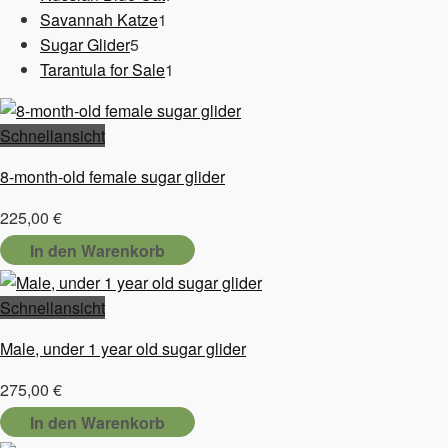
1
Produkte
Savannah Katze
1
5
Produkt
Sugar Glider
5
Produkte
1
Tarantula for Sale
1
Produkt
Schnellansicht
8-month-old female sugar glider
225,00
€
In den Warenkorb
Schnellansicht
Male, under 1 year old sugar glider
275,00
€
In den Warenkorb