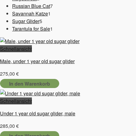
Produkte
7
Russian Blue Cat
7
1
Produkte
Savannah Katze
1
5
Produkt
Sugar Glider
5
Produkte
1
Tarantula for Sale
1
Produkt
Schnellansicht
Male, under 1 year old sugar glider
275,00
€
In den Warenkorb
Schnellansicht
Under 1 year old sugar glider, male
285,00
€
In den Warenkorb