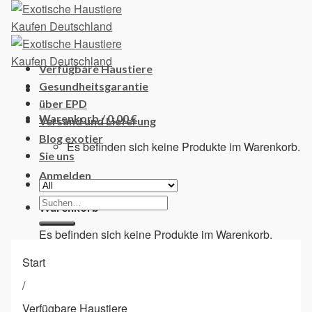
Skip
to
content
Verfügbare Haustiere
Gesundheitsgarantie
über EPD
Warenkorb /
0,00
€
Versand und Lieferung
Blog exotier
Es befinden sich keine Produkte im Warenkorb.
Sie uns
Anmelden
Suchen
Warenkorb
nach:
Es befinden sich keine Produkte im Warenkorb.
Start
/
Verfügbare Haustiere