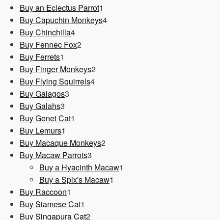
1
Produkt
Buy an Eclectus Parrot
1
Produkt
4
Buy Capuchin Monkeys
4
4
Produkte
Buy Chinchilla
4
Produkte
2
Buy Fennec Fox
2
1
Produkte
Buy Ferrets
1
Produkt
2
Buy Finger Monkeys
2
4
Produkte
Buy Flying Squirrels
4
3
Produkte
Buy Galagos
3
3
Produkte
Buy Galahs
3
Produkte
1
Buy Genet Cat
1
1
Produkt
Buy Lemurs
1
Produkt
2
Buy Macaque Monkeys
2
3
Produkte
Buy Macaw Parrots
3
Produkte
1
Buy a Hyacinth Macaw
1
1
Produkt
Buy a Spix's Macaw
1
1
Produkt
Buy Raccoon
1
Produkt
1
Buy Siamese Cat
1
Produkt
2
Buy Singapura Cat
2