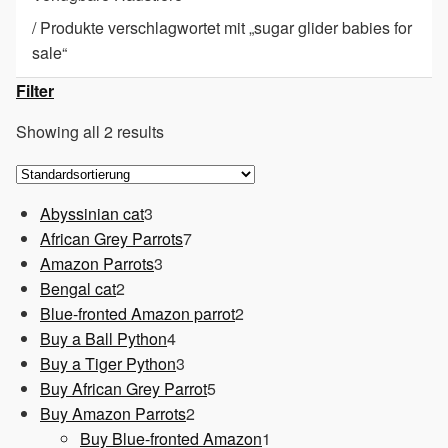
/
Produkte verschlagwortet mit „sugar glider babies for
sale“
Filter
Showing all 2 results
3
Abyssinian cat
3
Produkte
7
African Grey Parrots
7
3
Produkte
Amazon Parrots
3
2
Produkte
Bengal cat
2
Produkte
2
Blue-fronted Amazon parrot
2
4
Produkte
Buy a Ball Python
4
Produkte
3
Buy a Tiger Python
3
Produkte
5
Buy African Grey Parrot
5
2
Produkte
Buy Amazon Parrots
2
Produkte
1
Buy Blue-fronted Amazon
1