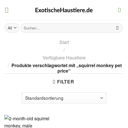
Skip
to
content
Suchen
nach:
Start
/
Verfügbare Haustiere
/
Produkte verschlagwortet mit „squirrel monkey pet
price“
FILTER