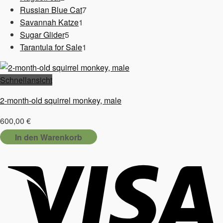
Produkte
7
Russian Blue Cat
7
1
Produkte
Savannah Katze
1
5
Produkt
Sugar Glider
5
Produkte
1
Tarantula for Sale
1
Produkt
Schnellansicht
2-month-old squirrel monkey, male
600,00
€
In den Warenkorb