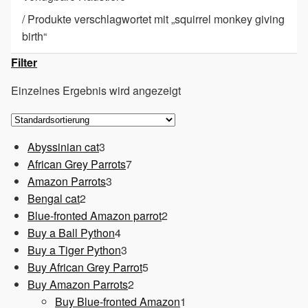
/
Produkte verschlagwortet mit „squirrel monkey giving
birth“
Filter
Einzelnes Ergebnis wird angezeigt
3
Abyssinian cat
3
Produkte
7
African Grey Parrots
7
3
Produkte
Amazon Parrots
3
2
Produkte
Bengal cat
2
Produkte
2
Blue-fronted Amazon parrot
2
4
Produkte
Buy a Ball Python
4
Produkte
3
Buy a Tiger Python
3
Produkte
5
Buy African Grey Parrot
5
2
Produkte
Buy Amazon Parrots
2
Produkte
1
Buy Blue-fronted Amazon
1