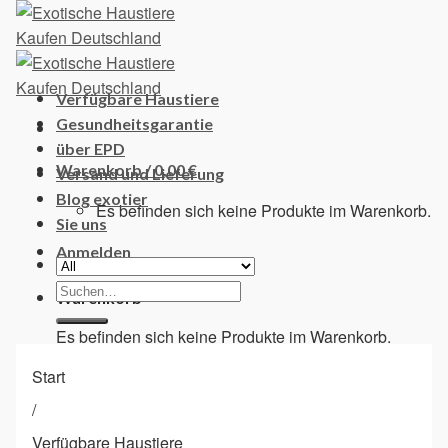
Skip
to
content
Verfügbare Haustiere
Gesundheitsgarantie
über EPD
Warenkorb /
0,00
€
Versand und Lieferung
Blog exotier
Es befinden sich keine Produkte im Warenkorb.
Sie uns
Anmelden
Suchen
Warenkorb
nach:
Es befinden sich keine Produkte im Warenkorb.
Start
/
Verfügbare Haustiere