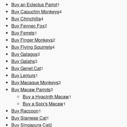
1
Produkt
Buy an Eclectus Parrot
1
Produkt
4
Buy Capuchin Monkeys
4
4
Produkte
Buy Chinchilla
4
Produkte
2
Buy Fennec Fox
2
1
Produkte
Buy Ferrets
1
Produkt
2
Buy Finger Monkeys
2
4
Produkte
Buy Flying Squirrels
4
3
Produkte
Buy Galagos
3
3
Produkte
Buy Galahs
3
Produkte
1
Buy Genet Cat
1
1
Produkt
Buy Lemurs
1
Produkt
2
Buy Macaque Monkeys
2
3
Produkte
Buy Macaw Parrots
3
Produkte
1
Buy a Hyacinth Macaw
1
1
Produkt
Buy a Spix's Macaw
1
1
Produkt
Buy Raccoon
1
Produkt
1
Buy Siamese Cat
1
Produkt
2
Buy Singapura Cat
2