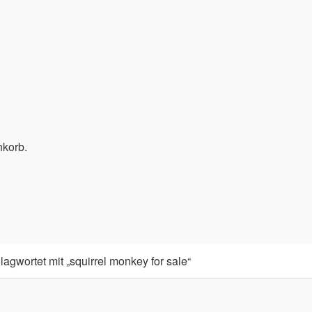
nkorb.
agwortet mit „squirrel monkey for sale“