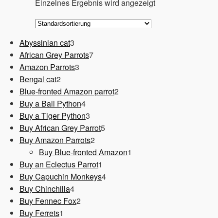
Einzelnes Ergebnis wird angezeigt
3
Abyssinian cat
3
Produkte
7
African Grey Parrots
7
3
Produkte
Amazon Parrots
3
2
Produkte
Bengal cat
2
Produkte
2
Blue-fronted Amazon parrot
2
4
Produkte
Buy a Ball Python
4
Produkte
3
Buy a Tiger Python
3
Produkte
5
Buy African Grey Parrot
5
2
Produkte
Buy Amazon Parrots
2
Produkte
1
Buy Blue-fronted Amazon
1
1
Produkt
Buy an Eclectus Parrot
1
Produkt
4
Buy Capuchin Monkeys
4
4
Produkte
Buy Chinchilla
4
Produkte
2
Buy Fennec Fox
2
1
Produkte
Buy Ferrets
1