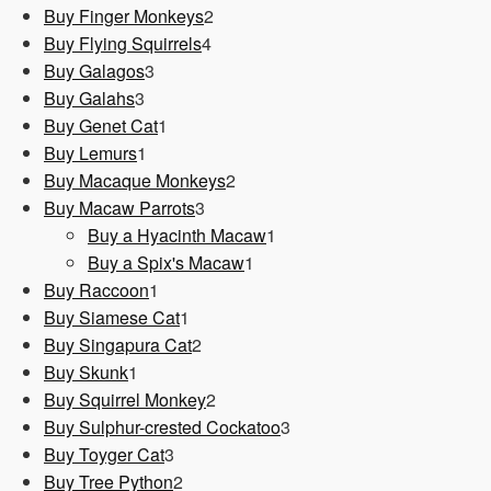
Produkt
2
Buy Finger Monkeys
2
4
Produkte
Buy Flying Squirrels
4
3
Produkte
Buy Galagos
3
3
Produkte
Buy Galahs
3
Produkte
1
Buy Genet Cat
1
1
Produkt
Buy Lemurs
1
Produkt
2
Buy Macaque Monkeys
2
3
Produkte
Buy Macaw Parrots
3
Produkte
1
Buy a Hyacinth Macaw
1
1
Produkt
Buy a Spix's Macaw
1
1
Produkt
Buy Raccoon
1
Produkt
1
Buy Siamese Cat
1
Produkt
2
Buy Singapura Cat
2
1
Produkte
Buy Skunk
1
Produkt
2
Buy Squirrel Monkey
2
Produkte
3
Buy Sulphur-crested Cockatoo
3
3
Produkte
Buy Toyger Cat
3
Produkte
2
Buy Tree Python
2