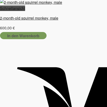
Schnellansicht
2-month-old squirrel monkey, male
600,00
€
In den Warenkorb