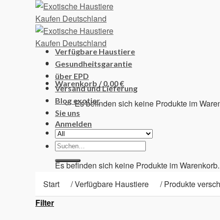
Skip
to
content
Verfügbare Haustiere
Gesundheitsgarantie
über EPD
Warenkorb /
0,00
€
Versand und Lieferung
Blog exotier
Es befinden sich keine Produkte im Ware
Sie uns
Anmelden
Suchen
Warenkorb
nach:
Es befinden sich keine Produkte im Warenkorb.
Start
/
Verfügbare Haustiere
/
Produkte verschl
Filter