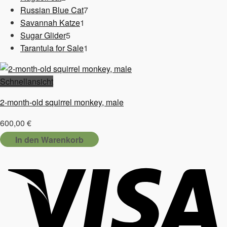
Produkte
7
Russian Blue Cat
7
1
Produkte
Savannah Katze
1
5
Produkt
Sugar Glider
5
Produkte
1
Tarantula for Sale
1
Produkt
Schnellansicht
2-month-old squirrel monkey, male
600,00
€
In den Warenkorb