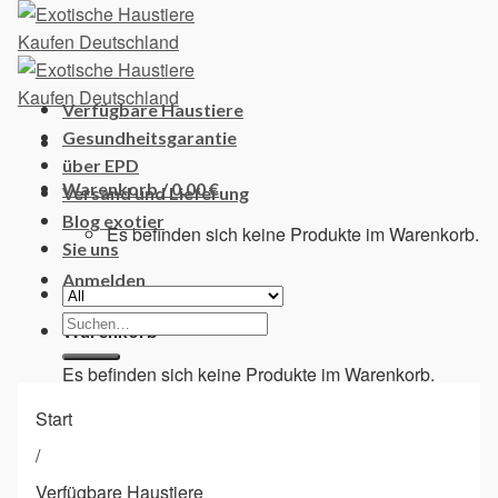
Skip
to
content
Verfügbare Haustiere
Gesundheitsgarantie
über EPD
Warenkorb /
0,00
€
Versand und Lieferung
Blog exotier
Es befinden sich keine Produkte im Warenkorb.
Sie uns
Anmelden
Suchen
Warenkorb
nach:
Es befinden sich keine Produkte im Warenkorb.
Start
/
Verfügbare Haustiere