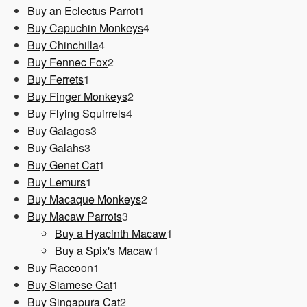
1
Produkt
Buy an Eclectus Parrot
1
Produkt
4
Buy Capuchin Monkeys
4
4
Produkte
Buy Chinchilla
4
Produkte
2
Buy Fennec Fox
2
1
Produkte
Buy Ferrets
1
Produkt
2
Buy Finger Monkeys
2
4
Produkte
Buy Flying Squirrels
4
3
Produkte
Buy Galagos
3
3
Produkte
Buy Galahs
3
Produkte
1
Buy Genet Cat
1
1
Produkt
Buy Lemurs
1
Produkt
2
Buy Macaque Monkeys
2
3
Produkte
Buy Macaw Parrots
3
Produkte
1
Buy a Hyacinth Macaw
1
1
Produkt
Buy a Spix's Macaw
1
1
Produkt
Buy Raccoon
1
Produkt
1
Buy Siamese Cat
1
Produkt
2
Buy Singapura Cat
2