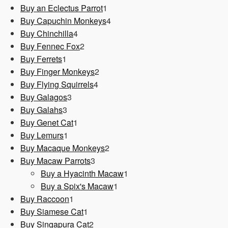
1
Produkt
Buy an Eclectus Parrot
1
Produkt
4
Buy Capuchin Monkeys
4
4
Produkte
Buy Chinchilla
4
Produkte
2
Buy Fennec Fox
2
1
Produkte
Buy Ferrets
1
Produkt
2
Buy Finger Monkeys
2
4
Produkte
Buy Flying Squirrels
4
3
Produkte
Buy Galagos
3
3
Produkte
Buy Galahs
3
Produkte
1
Buy Genet Cat
1
1
Produkt
Buy Lemurs
1
Produkt
2
Buy Macaque Monkeys
2
3
Produkte
Buy Macaw Parrots
3
Produkte
1
Buy a Hyacinth Macaw
1
1
Produkt
Buy a Spix's Macaw
1
1
Produkt
Buy Raccoon
1
Produkt
1
Buy Siamese Cat
1
Produkt
2
Buy Singapura Cat
2