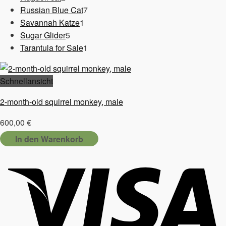
Produkte
7
Russian Blue Cat
7
1
Produkte
Savannah Katze
1
5
Produkt
Sugar Glider
5
Produkte
1
Tarantula for Sale
1
Produkt
Schnellansicht
2-month-old squirrel monkey, male
600,00
€
In den Warenkorb