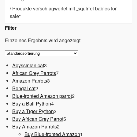
/
Produkte verschlagwortet mit „squirrel babies for
sale“
Filter
Einzelnes Ergebnis wird angezeigt
3
Abyssinian cat
3
Produkte
7
African Grey Parrots
7
3
Produkte
Amazon Parrots
3
2
Produkte
Bengal cat
2
Produkte
2
Blue-fronted Amazon parrot
2
4
Produkte
Buy a Ball Python
4
Produkte
3
Buy a Tiger Python
3
Produkte
5
Buy African Grey Parrot
5
2
Produkte
Buy Amazon Parrots
2
Produkte
1
Buy Blue-fronted Amazon
1