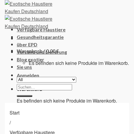
Skip
to
content
Verfügbare Haustiere
Gesundheitsgarantie
über EPD
Warenkorb /
0,00
€
Versand und Lieferung
Blog exotier
Es befinden sich keine Produkte im Warenkorb.
Sie uns
Anmelden
Suchen
Warenkorb
nach:
Es befinden sich keine Produkte im Warenkorb.
Start
/
Verfügbare Haustiere